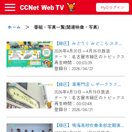
MyiDログイン
お知らせ
ホーム
＞ 番組・写真一覧(関連映像・写真)
【緑区】みどりく みどころ スタンプラリー
2024/09/02
2026年4月20日～4月26日放送
動画配信サービス『CCNet Web TV』は2024
テーマ：名古屋市緑区のトピックス
年9月24日からリニューアルします！
再生時間：00:03:39
登録日：2026/04/22
【変更点】
◆デザイン変更により、お住まいの地域
【緑区】革専門店 レザ―クラフトぱれっと
の動画コンテンツが一目瞭然。
2026年4月13日～4月19日放送
テーマ：名古屋市緑区のトピックス
◆当社アプリやＰＣブラウザから、いつ
再生時間：00:02:48
でも・どこでも・外出先でも！
登録日：2026/04/21
CCNetサービスエリア20市町の地域情報
番組をご視聴いただけます！
【緑区】鳴海高校吹奏楽部定期演奏会