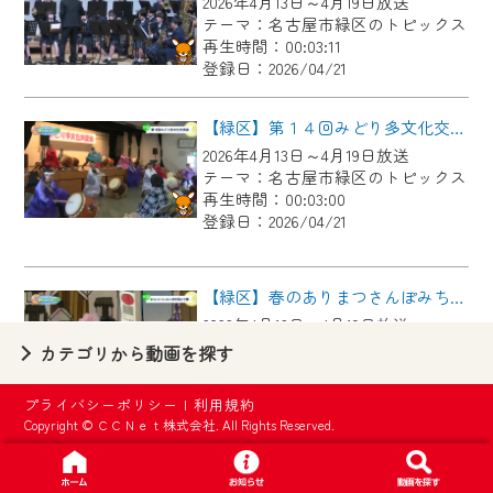
2026年4月13日～4月19日放送
【ご注意】
テーマ：名古屋市緑区のトピックス
2024年9月24日からはご加入者様へのサー
再生時間：00:03:11
登録日：2026/04/21
ビス向上のため、
『CCNet Web TV』を利用いただくには、
【緑区】第１４回みどり多文化交流会
一部コンテンツを除き、
2026年4月13日～4月19日放送
CCNetサービスへの加入と『CCNetマイ
テーマ：名古屋市緑区のトピックス
ページ※』へのログインが必要となりま
再生時間：00:03:00
す。
登録日：2026/04/21
何卒、ご理解ご了承の程よろしくお願い
いたします。
【緑区】春のありまつさんぽみち 有松福よせ雛
2026年4月13日～4月19日放送
※マイページへのログインには、MyIDが必
テーマ：名古屋市緑区のトピックス
カテゴリから動画を探す
要となります。
再生時間：00:03:08
※MyIDとは、CCNet Web TVを含むCCNetの
登録日：2026/04/21
プライバシーポリシー
|
利用規約
各種サービスをご利用頂くためのIDです。
Copyright © ＣＣＮｅｔ株式会社. All Rights Reserved.
IDはお客様が使っているメールアドレス
【緑区】有松天満社 春季大祭
で設定できます。
2026年4月6日～4月12日放送