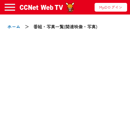
MyiDログイン
お知らせ
ホーム
＞ 番組・写真一覧(関連映像・写真)
2024/09/02
動画配信サービス『CCNet Web TV』は2024
年9月24日からリニューアルします！
【変更点】
◆デザイン変更により、お住まいの地域
の動画コンテンツが一目瞭然。
◆当社アプリやＰＣブラウザから、いつ
でも・どこでも・外出先でも！
CCNetサービスエリア20市町の地域情報
番組をご視聴いただけます！