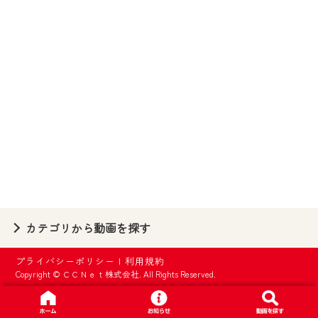
【ご注意】
2024年9月24日からはご加入者様へのサー
ビス向上のため、
『CCNet Web TV』を利用いただくには、
一部コンテンツを除き、
CCNetサービスへの加入と『CCNetマイ
ページ※』へのログインが必要となりま
す。
何卒、ご理解ご了承の程よろしくお願い
いたします。
※マイページへのログインには、MyIDが必
カテゴリから動画を探す
要となります。
※MyIDとは、CCNet Web TVを含むCCNetの
プライバシーポリシー
|
利用規約
各種サービスをご利用頂くためのIDです。
Copyright © ＣＣＮｅｔ株式会社. All Rights Reserved.
IDはお客様が使っているメールアドレス
で設定できます。