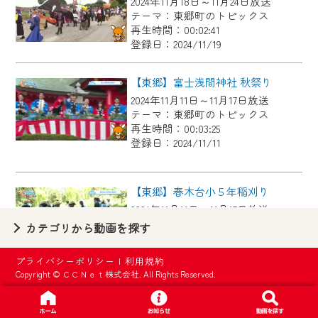
2024年11月18日～11月24日放送
【ご注意】
テーマ：東郷町のトピックス
2024年9月24日からはご加入者様へのサー
再生時間：00:02:41
登録日：2024/11/19
ビス向上のため、
『CCNet Web TV』を利用いただくには、
【東郷】富士浅間神社 秋祭り
一部コンテンツを除き、
2024年11月11日～11月17日放送
CCNetサービスへの加入と『CCNetマイ
テーマ：東郷町のトピックス
ページ※』へのログインが必要となりま
再生時間：00:03:25
す。
登録日：2024/11/11
何卒、ご理解ご了承の程よろしくお願い
いたします。
【東郷】春木台小５年稲刈り
2024年11月11日～11月17日放送
※マイページへのログインには、MyIDが必
テーマ：東郷町のトピックス
カテゴリから動画を探す
要となります。
再生時間：00:03:05
※MyIDとは、CCNet Web TVを含むCCNetの
登録日：2024/11/11
プライバシーポリシー
|
利用規約
各種サービスをご利用頂くためのIDです。
Copyright © ＣＣＮｅｔ株式会社. All Rights Reserved.
IDはお客様が使っているメールアドレス
【東郷】尾三消防本部 大規模災害対策訓練
で設定できます。
2024年11月4日～11月10日放送