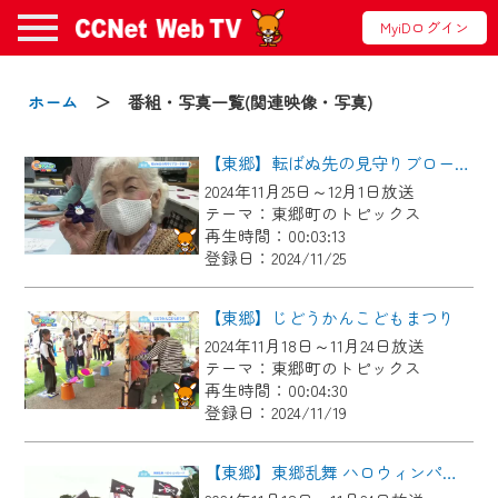
MyiDログイン
お知らせ
ホーム
＞ 番組・写真一覧(関連映像・写真)
【東郷】転ばぬ先の見守りブローチ作り
2024/09/02
2024年11月25日～12月1日放送
動画配信サービス『CCNet Web TV』は2024
テーマ：東郷町のトピックス
年9月24日からリニューアルします！
再生時間：00:03:13
登録日：2024/11/25
【変更点】
◆デザイン変更により、お住まいの地域
【東郷】じどうかんこどもまつり
の動画コンテンツが一目瞭然。
2024年11月18日～11月24日放送
テーマ：東郷町のトピックス
◆当社アプリやＰＣブラウザから、いつ
再生時間：00:04:30
でも・どこでも・外出先でも！
登録日：2024/11/19
CCNetサービスエリア20市町の地域情報
番組をご視聴いただけます！
【東郷】東郷乱舞 ハロウィンパレード