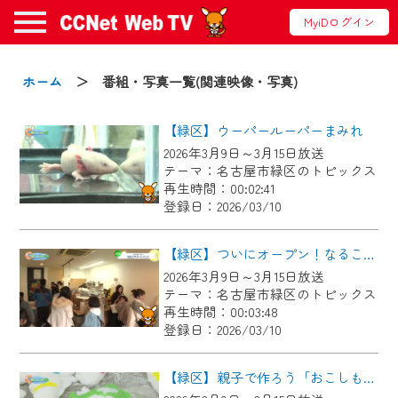
MyiDログイン
お知らせ
ホーム
＞ 番組・写真一覧(関連映像・写真)
【緑区】ウーパールーパーまみれ
2024/09/02
2026年3月9日～3月15日放送
動画配信サービス『CCNet Web TV』は2024
テーマ：名古屋市緑区のトピックス
年9月24日からリニューアルします！
再生時間：00:02:41
登録日：2026/03/10
【変更点】
◆デザイン変更により、お住まいの地域
【緑区】ついにオープン！なるこアパートメント
の動画コンテンツが一目瞭然。
2026年3月9日～3月15日放送
テーマ：名古屋市緑区のトピックス
◆当社アプリやＰＣブラウザから、いつ
再生時間：00:03:48
でも・どこでも・外出先でも！
登録日：2026/03/10
CCNetサービスエリア20市町の地域情報
番組をご視聴いただけます！
【緑区】親子で作ろう「おこしもん」