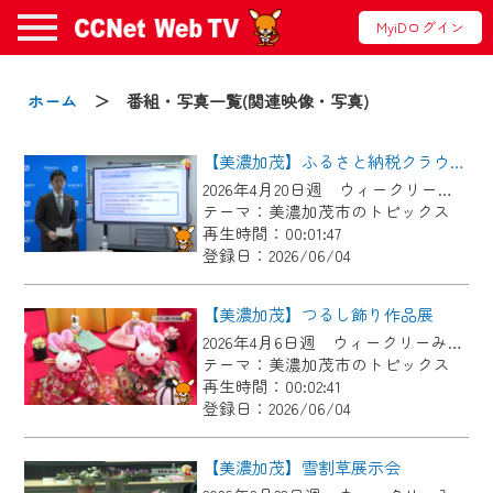
MyiDログイン
お知らせ
ホーム
＞ 番組・写真一覧(関連映像・写真)
【美濃加茂】ふるさと納税クラウドファンディング学校応援補助金スタート
2024/09/02
2026年4月20日週 ウィークリーみのかもにて放送
動画配信サービス『CCNet Web TV』は2024
テーマ：美濃加茂市のトピックス
年9月24日からリニューアルします！
再生時間：00:01:47
登録日：2026/06/04
【変更点】
◆デザイン変更により、お住まいの地域
【美濃加茂】つるし飾り作品展
の動画コンテンツが一目瞭然。
2026年4月6日週 ウィークリーみのかもにて放送
テーマ：美濃加茂市のトピックス
◆当社アプリやＰＣブラウザから、いつ
再生時間：00:02:41
でも・どこでも・外出先でも！
登録日：2026/06/04
CCNetサービスエリア20市町の地域情報
番組をご視聴いただけます！
【美濃加茂】雪割草展示会