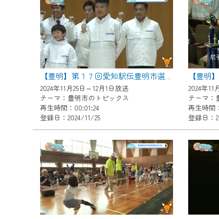
『CCNet Web TV』を利用
CCNetサービスへの加入と『C
何卒、ご理解ご了承の程よろし
※マイページへのログインには、M
※MyIDとは、CCNet Web T
【豊明】第１７回愛知駅伝豊明市選手団結団式
IDはお客様が使っているメール
2024年11月25日～12月1日放送
2024年1
（GmailやYahooなどのフリ
テーマ：豊明市のトピックス
テーマ：
再生時間：00:01:24
再生時間：0
※マイページへのログイン・MyI
登録日：2024/11/25
登録日：202
※CCNetアプリをご利用中の方
＜メンテナンス情報＞
CCNetWebTVのリニューア
日時 9/24 9:30～16:30
作業の間は、CCNetWebTV