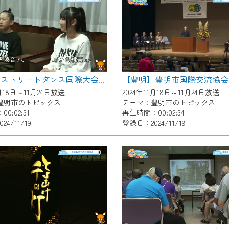
いただくには、一部コンテンツを除き、
CNetマイページ※』へのログインが必要となります。
くお願いいたします。
yIDが必要となります。
Vを含むCCNetの各種サービスをご利用頂くためのIDです。
【豊明】ストリートダンス国際大会 表敬訪問
アドレスで設定できます。
1月18日～11月24日放送
2024年11月18日～11月24日放送
ーメールアドレスでも作成可能です）
豊明市のトピックス
テーマ：豊明市のトピックス
0:02:31
再生時間：00:02:34
Dの新規登録は
こちら
から
4/11/19
登録日：2024/11/19
は引き続きご視聴いただけます。
ルにともないメンテナンス作業を予定しています。
の画面が「メンテナンス中」になり、ご利用いただけません。