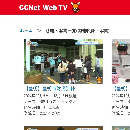
ホーム
＞ 番組・写真一覧(関連映像・写真)
2024/09/02
動画配信サービス『CCNet Web
【変更点】
【豊明】豊明市防災訓練
【豊明】
◆デザイン変更により、お住ま
2024年12月9日～12月15日放送
2024年1
◆当社アプリやＰＣブラウザか
テーマ：豊明市のトピックス
テーマ：
CCNetサービスエリア20市町
再生時間：00:02:35
再生時間：0
登録日：2024/12/09
登録日：202
【ご注意】
2024年9月24日からはご加入