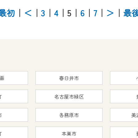
最初
｜
＜
｜
3
｜
4
｜5
｜
6
｜
7
｜
＞
｜
最
画
春日井市
町
名古屋市緑区
市
各務原市
美
町
本巣市