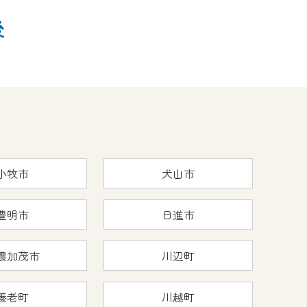
後
小牧市
犬山市
豊明市
日進市
濃加茂市
川辺町
養老町
川越町