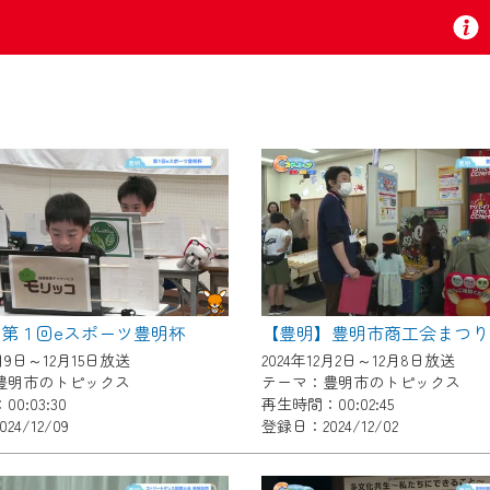
お知らせ
 TV』は2024年9月24日からリニューアルします！
第１回eスポーツ豊明杯
【豊明】豊明市商工会まつり
いの地域の動画コンテンツが一目瞭然。
2月9日～12月15日放送
2024年12月2日～12月8日放送
ら、いつでも・どこでも・外出先でも！
豊明市のトピックス
テーマ：豊明市のトピックス
の地域情報番組をご視聴いただけます！
0:03:30
再生時間：00:02:45
4/12/09
登録日：2024/12/02
者様へのサービス向上のため、