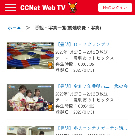
MyiDログイン
お知らせ
ホーム
＞ 番組・写真一覧(関連映像・写真)
【豊明】Ｄ－２グランプリ
2024/09/02
2025年1月27日～2月2日放送
動画配信サービス『CCNet Web TV』は2024
テーマ：豊明市のトピックス
年9月24日からリニューアルします！
再生時間：00:03:35
登録日：2025/01/31
【変更点】
◆デザイン変更により、お住まいの地域
【豊明】令和７年豊明市二十歳の会
の動画コンテンツが一目瞭然。
2025年1月27日～2月2日放送
テーマ：豊明市のトピックス
◆当社アプリやＰＣブラウザから、いつ
再生時間：00:04:02
でも・どこでも・外出先でも！
登録日：2025/01/31
CCNetサービスエリア20市町の地域情報
番組をご視聴いただけます！
【豊明】冬のコンテナガーデン講習会