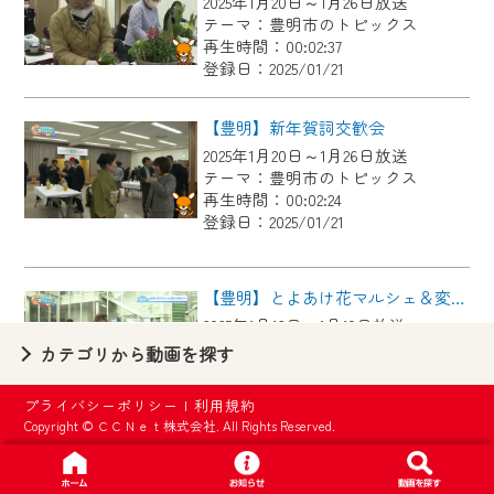
2025年1月20日～1月26日放送
【ご注意】
テーマ：豊明市のトピックス
2024年9月24日からはご加入者様へのサー
再生時間：00:02:37
登録日：2025/01/21
ビス向上のため、
『CCNet Web TV』を利用いただくには、
【豊明】新年賀詞交歓会
一部コンテンツを除き、
2025年1月20日～1月26日放送
CCNetサービスへの加入と『CCNetマイ
テーマ：豊明市のトピックス
ページ※』へのログインが必要となりま
再生時間：00:02:24
す。
登録日：2025/01/21
何卒、ご理解ご了承の程よろしくお願い
いたします。
【豊明】とよあけ花マルシェ＆変わり菊まつり
2025年1月13日～1月19日放送
※マイページへのログインには、MyIDが必
テーマ：豊明市のトピックス
カテゴリから動画を探す
要となります。
再生時間：00:02:26
※MyIDとは、CCNet Web TVを含むCCNetの
登録日：2025/01/15
プライバシーポリシー
|
利用規約
各種サービスをご利用頂くためのIDです。
Copyright © ＣＣＮｅｔ株式会社. All Rights Reserved.
IDはお客様が使っているメールアドレス
【豊明】第４６回 豊明市美術協会展
で設定できます。
2025年1月13日～1月19日放送