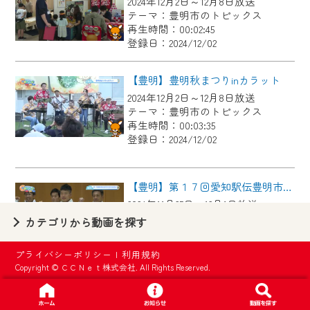
2024年12月2日～12月8日放送
【ご注意】
テーマ：豊明市のトピックス
2024年9月24日からはご加入者様へのサー
再生時間：00:02:45
登録日：2024/12/02
ビス向上のため、
『CCNet Web TV』を利用いただくには、
【豊明】豊明秋まつりinカラット
一部コンテンツを除き、
2024年12月2日～12月8日放送
CCNetサービスへの加入と『CCNetマイ
テーマ：豊明市のトピックス
ページ※』へのログインが必要となりま
再生時間：00:03:35
す。
登録日：2024/12/02
何卒、ご理解ご了承の程よろしくお願い
いたします。
【豊明】第１７回愛知駅伝豊明市選手団結団式
2024年11月25日～12月1日放送
※マイページへのログインには、MyIDが必
テーマ：豊明市のトピックス
カテゴリから動画を探す
要となります。
再生時間：00:01:24
※MyIDとは、CCNet Web TVを含むCCNetの
登録日：2024/11/25
プライバシーポリシー
|
利用規約
各種サービスをご利用頂くためのIDです。
Copyright © ＣＣＮｅｔ株式会社. All Rights Reserved.
IDはお客様が使っているメールアドレス
【豊明】ストリートダンス国際大会 表敬訪問
で設定できます。
2024年11月18日～11月24日放送