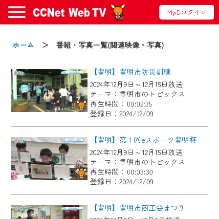
MyiDログイン
お知らせ
ホーム
＞ 番組・写真一覧(関連映像・写真)
【豊明】豊明市防災訓練
2024/09/02
2024年12月9日～12月15日放送
動画配信サービス『CCNet Web TV』は2024
テーマ：豊明市のトピックス
年9月24日からリニューアルします！
再生時間：00:02:35
登録日：2024/12/09
【変更点】
◆デザイン変更により、お住まいの地域
【豊明】第１回eスポーツ豊明杯
の動画コンテンツが一目瞭然。
2024年12月9日～12月15日放送
テーマ：豊明市のトピックス
◆当社アプリやＰＣブラウザから、いつ
再生時間：00:03:30
でも・どこでも・外出先でも！
登録日：2024/12/09
CCNetサービスエリア20市町の地域情報
番組をご視聴いただけます！
【豊明】豊明市商工会まつり