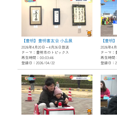
『CCNet Web TV』を利用
CCNetサービスへの加入と『C
何卒、ご理解ご了承の程よろし
※マイページへのログインには、M
※MyIDとは、CCNet Web T
【豊明】豊明書友会 小品展
IDはお客様が使っているメール
2026年4月20日～4月26日放送
2026年4
（GmailやYahooなどのフリ
テーマ：豊明市のトピックス
テーマ：
再生時間：00:03:46
再生時間：0
※マイページへのログイン・MyI
登録日：2026/04/22
登録日：20
※CCNetアプリをご利用中の方
＜メンテナンス情報＞
CCNetWebTVのリニューア
日時 9/24 9:30～16:30
作業の間は、CCNetWebTV