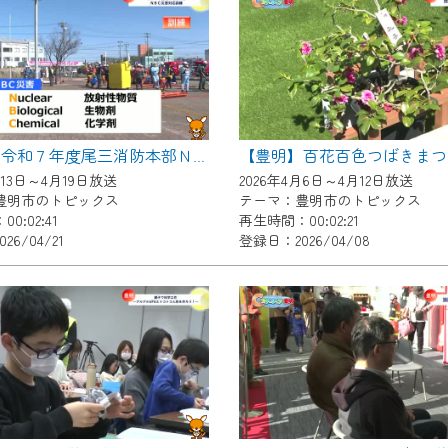
いただくには、一部コンテンツを除き、
CNetマイページ※』へのログインが必要となります。
くお願いいたします。
yIDが必要となります。
Vを含むCCNetの各種サービスをご利用頂くためのIDです。
【豊明】百花百色つばきまつ
【豊明】令和７年度尾三消防本部ＮＢＣ災害対応訓練
アドレスで設定できます。
月13日～4月19日放送
2026年4月6日～4月12日放送
ーメールアドレスでも作成可能です）
豊明市のトピックス
テーマ：豊明市のトピックス
0:02:41
再生時間：00:02:21
Dの新規登録は
こちら
から
26/04/21
登録日：2026/04/08
は引き続きご視聴いただけます。
ルにともないメンテナンス作業を予定しています。
の画面が「メンテナンス中」になり、ご利用いただけません。