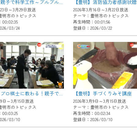
【豊明】消防協力者感謝状贈
【豊明】親子で科学工作～ブルブルUFOとトコトコ人形を作ろう！～
了承の程よろしくお願いいたします。
月23日～3月29日放送
2026年3月16日～3月22日放送
豊明市のトピックス
テーマ：豊明市のトピックス
0:02:35
再生時間：00:01:56
26/03/24
登録日：2026/03/22
【豊明】手づくりみそ講座
【豊明】プロ棋士に教わる！親子で囲碁体験教室
月9日～3月15日放送
2026年3月9日～3月15日放送
豊明市のトピックス
テーマ：豊明市のトピックス
0:03:25
再生時間：00:02:34
26/03/10
登録日：2026/03/10