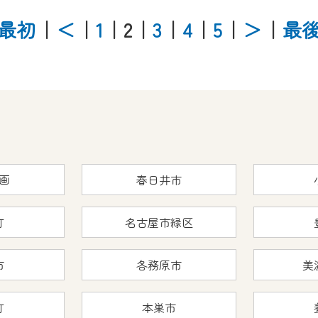
最初
｜
＜
｜
1
｜2
｜
3
｜
4
｜
5
｜
＞
｜
最
画
春日井市
町
名古屋市緑区
市
各務原市
美
町
本巣市