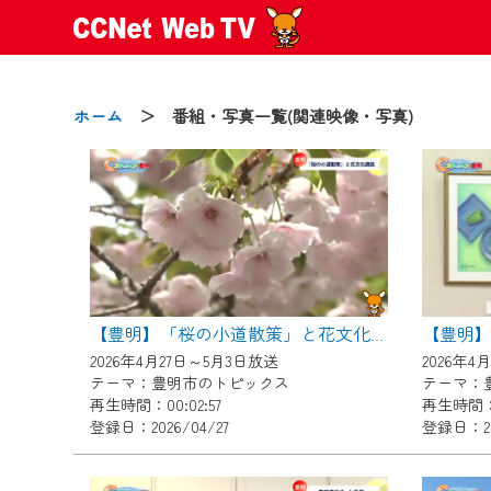
ホーム
＞ 番組・写真一覧(関連映像・写真)
2024/09/02
動画配信サービス『CCNet Web
【変更点】
【豊明】「桜の小道散策」と花文化講座
◆デザイン変更により、お住ま
2026年4月27日～5月3日放送
2026年4
◆当社アプリやＰＣブラウザか
テーマ：豊明市のトピックス
テーマ：
CCNetサービスエリア20市町
再生時間：00:02:57
再生時間：0
登録日：2026/04/27
登録日：20
【ご注意】
2024年9月24日からはご加入