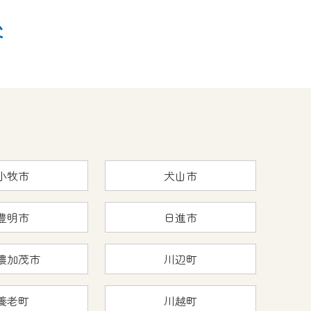
後
小牧市
犬山市
豊明市
日進市
濃加茂市
川辺町
養老町
川越町