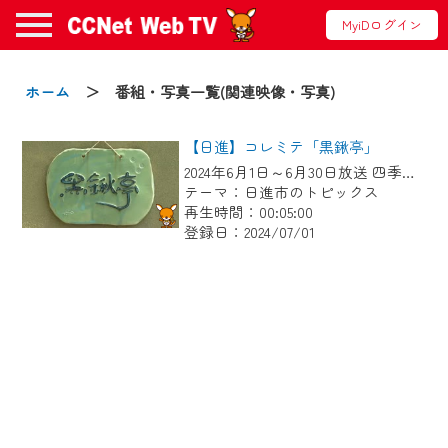
MyiDログイン
お知らせ
ホーム
＞ 番組・写真一覧(関連映像・写真)
【日進】コレミテ「黒鍬亭」
2024/09/02
2024年6月1日～6月30日放送 四季折々の花が見られる枯山水の庭には 松やモミジ、モクレン、山野草など３０種類以上の植物があります。 庭だけではなく呈茶やボタニカルアートもお楽しみください。
動画配信サービス『CCNet Web TV』は2024
テーマ：日進市のトピックス
年9月24日からリニューアルします！
再生時間：00:05:00
登録日：2024/07/01
【変更点】
◆デザイン変更により、お住まいの地域
の動画コンテンツが一目瞭然。
◆当社アプリやＰＣブラウザから、いつ
でも・どこでも・外出先でも！
CCNetサービスエリア20市町の地域情報
番組をご視聴いただけます！