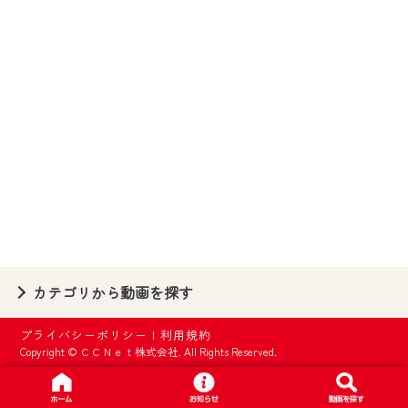
【ご注意】
2024年9月24日からはご加入者様へのサー
ビス向上のため、
『CCNet Web TV』を利用いただくには、
一部コンテンツを除き、
CCNetサービスへの加入と『CCNetマイ
ページ※』へのログインが必要となりま
す。
何卒、ご理解ご了承の程よろしくお願い
いたします。
※マイページへのログインには、MyIDが必
カテゴリから動画を探す
要となります。
※MyIDとは、CCNet Web TVを含むCCNetの
プライバシーポリシー
|
利用規約
各種サービスをご利用頂くためのIDです。
Copyright © ＣＣＮｅｔ株式会社. All Rights Reserved.
IDはお客様が使っているメールアドレス
で設定できます。