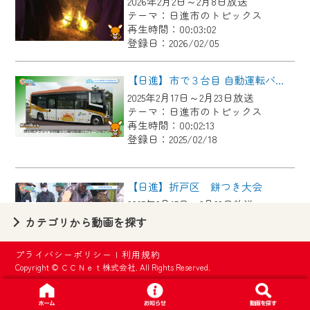
2026年2月2日～2月8日放送
【ご注意】
テーマ：日進市のトピックス
2024年9月24日からはご加入者様へのサー
再生時間：00:03:02
登録日：2026/02/05
ビス向上のため、
『CCNet Web TV』を利用いただくには、
【日進】市で３台目 自動運転バス実証実験出発式
一部コンテンツを除き、
2025年2月17日～2月23日放送
CCNetサービスへの加入と『CCNetマイ
テーマ：日進市のトピックス
ページ※』へのログインが必要となりま
再生時間：00:02:13
す。
登録日：2025/02/18
何卒、ご理解ご了承の程よろしくお願い
いたします。
【日進】折戸区 餅つき大会
2025年2月17日～2月23日放送
※マイページへのログインには、MyIDが必
テーマ：日進市のトピックス
カテゴリから動画を探す
要となります。
再生時間：00:03:03
※MyIDとは、CCNet Web TVを含むCCNetの
登録日：2025/02/18
プライバシーポリシー
|
利用規約
各種サービスをご利用頂くためのIDです。
Copyright © ＣＣＮｅｔ株式会社. All Rights Reserved.
IDはお客様が使っているメールアドレス
【日進】米野木奉賛会 どんど焼き
で設定できます。
2025年2月17日～2月23日放送