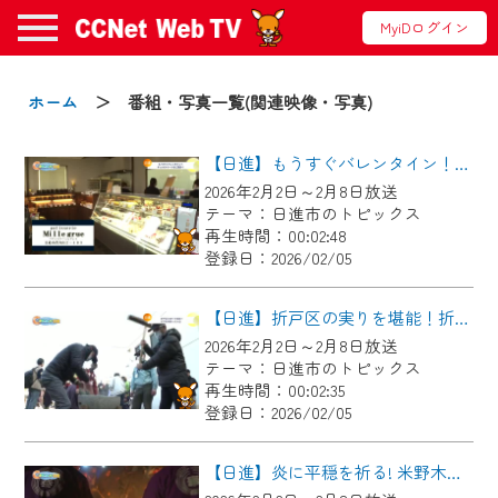
MyiDログイン
お知らせ
ホーム
＞ 番組・写真一覧(関連映像・写真)
【日進】もうすぐバレンタイン！チョコスイーツをご紹介！
2024/09/02
2026年2月2日～2月8日放送
動画配信サービス『CCNet Web TV』は2024
テーマ：日進市のトピックス
年9月24日からリニューアルします！
再生時間：00:02:48
登録日：2026/02/05
【変更点】
◆デザイン変更により、お住まいの地域
【日進】折戸区の実りを堪能！折戸新春餅つき大会
の動画コンテンツが一目瞭然。
2026年2月2日～2月8日放送
テーマ：日進市のトピックス
◆当社アプリやＰＣブラウザから、いつ
再生時間：00:02:35
でも・どこでも・外出先でも！
登録日：2026/02/05
CCNetサービスエリア20市町の地域情報
番組をご視聴いただけます！
【日進】炎に平穏を祈る! 米野木区どんど焼き