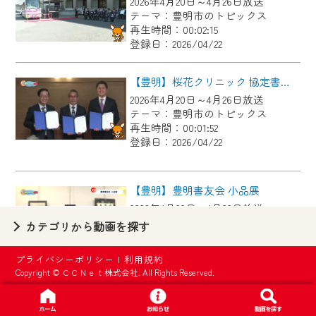
2026年4月20日～4月26日放送
【ご注意】
テーマ：豊明市のトピックス
2024年9月24日からはご加入者様へのサー
再生時間：00:02:15
登録日：2026/04/22
ビス向上のため、
『CCNet Web TV』を利用いただくには、
【豊明】桜花クリニック 協定書調印式
一部コンテンツを除き、
2026年4月20日～4月26日放送
CCNetサービスへの加入と『CCNetマイ
テーマ：豊明市のトピックス
ページ※』へのログインが必要となりま
再生時間：00:01:52
す。
登録日：2026/04/22
何卒、ご理解ご了承の程よろしくお願い
いたします。
【豊明】豊明書友会 小品展
2026年4月20日～4月26日放送
※マイページへのログインには、MyIDが必
テーマ：豊明市のトピックス
カテゴリから動画を探す
要となります。
再生時間：00:03:46
※MyIDとは、CCNet Web TVを含むCCNetの
登録日：2026/04/22
プライバシーポリシー
|
利用規約
各種サービスをご利用頂くためのIDです。
Copyright © ＣＣＮｅｔ株式会社. All Rights Reserved.
IDはお客様が使っているメールアドレス
【豊明】令和７年度尾三消防本部ＮＢＣ災害対応訓練
で設定できます。
2026年4月13日～4月19日放送