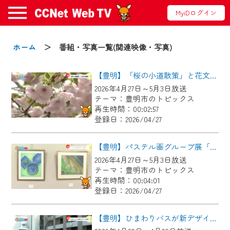
MyiDログイン
お知らせ
ホーム
＞ 番組・写真一覧(関連映像・写真)
【豊明】「桜の小道散策」と花文化講座
2024/09/02
2026年4月27日～5月3日放送
動画配信サービス『CCNet Web TV』は2024
テーマ：豊明市のトピックス
年9月24日からリニューアルします！
再生時間：00:02:57
登録日：2026/04/27
【変更点】
◆デザイン変更により、お住まいの地域
【豊明】パステル画グループ展「パステルアート樹」
の動画コンテンツが一目瞭然。
2026年4月27日～5月3日放送
テーマ：豊明市のトピックス
◆当社アプリやＰＣブラウザから、いつ
再生時間：00:04:01
でも・どこでも・外出先でも！
登録日：2026/04/27
CCNetサービスエリア20市町の地域情報
番組をご視聴いただけます！
【豊明】ひまわりバスが新デザインで出発