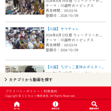
2024年8月19日週 ウィークリーかわごえにて放送
【ご注意】
テーマ：川越町のトピックス
2024年9月24日からはご加入者様へのサー
再生時間：00:03:16
登録日：2024/10/09
ビス向上のため、
『CCNet Web TV』を利用いただくには、
【川越】サマチャレ
一部コンテンツを除き、
2024年8月12日週 ウィークリーかわごえにて放送
CCNetサービスへの加入と『CCNetマイ
テーマ：川越町のトピックス
ページ※』へのログインが必要となりま
再生時間：00:03:14
す。
登録日：2024/10/09
何卒、ご理解ご了承の程よろしくお願い
いたします。
【川越】ちびっこ夏休みポスター作り
2024年8月12日週 ウィークリーかわごえにて放送
※マイページへのログインには、MyIDが必
テーマ：川越町のトピックス
カテゴリから動画を探す
要となります。
再生時間：00:01:55
※MyIDとは、CCNet Web TVを含むCCNetの
登録日：2024/10/09
プライバシーポリシー
|
利用規約
各種サービスをご利用頂くためのIDです。
Copyright © ＣＣＮｅｔ株式会社. All Rights Reserved.
IDはお客様が使っているメールアドレス
【川越】亀須 稲熱
で設定できます。
2024年8月5日週 ウィークリーかわごえにて放送