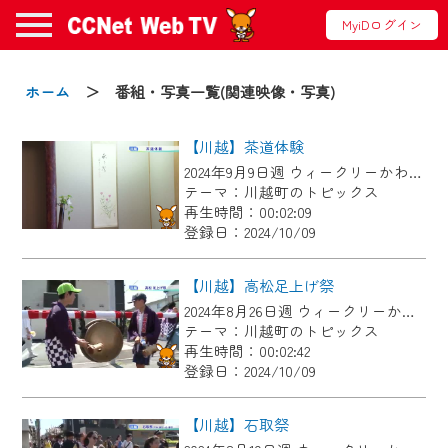
MyiDログイン
お知らせ
ホーム
＞ 番組・写真一覧(関連映像・写真)
【川越】茶道体験
2024/09/02
2024年9月9日週 ウィークリーかわごえにて放送
動画配信サービス『CCNet Web TV』は2024
テーマ：川越町のトピックス
年9月24日からリニューアルします！
再生時間：00:02:09
登録日：2024/10/09
【変更点】
◆デザイン変更により、お住まいの地域
【川越】高松足上げ祭
の動画コンテンツが一目瞭然。
2024年8月26日週 ウィークリーかわごえにて放送
テーマ：川越町のトピックス
◆当社アプリやＰＣブラウザから、いつ
再生時間：00:02:42
でも・どこでも・外出先でも！
登録日：2024/10/09
CCNetサービスエリア20市町の地域情報
番組をご視聴いただけます！
【川越】石取祭