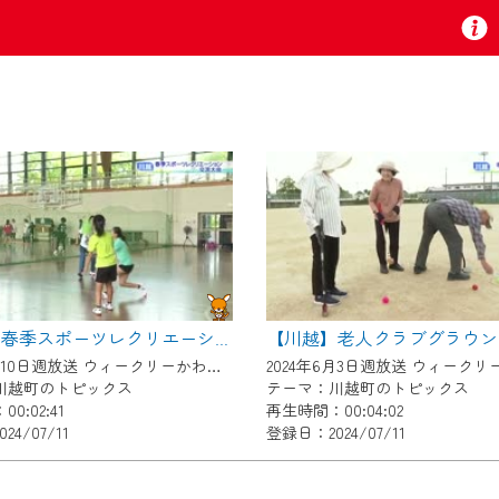
お知らせ
 TV』は2024年9月24日からリニューアルします！
いの地域の動画コンテンツが一目瞭然。
ら、いつでも・どこでも・外出先でも！
【川越】春季スポーツレクリエーション交流
の地域情報番組をご視聴いただけます！
2024年6月10日週放送 ウィークリーかわごえ
2024年6月3日週放送 ウィーク
川越町のトピックス
テーマ：川越町のトピックス
0:02:41
再生時間：00:04:02
4/07/11
登録日：2024/07/11
者様へのサービス向上のため、
いただくには、一部コンテンツを除き、