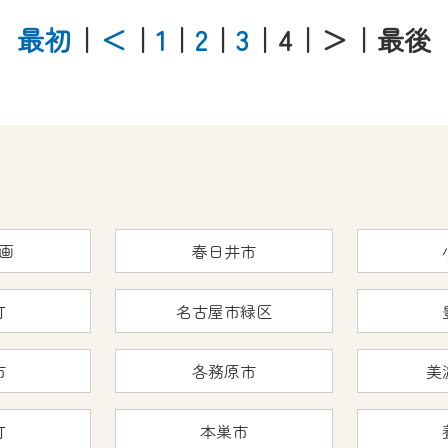
CNetマイページ※』へのログインが必要となります。
くお願いいたします。
最初
｜
＜
｜
1
｜
2
｜
3
｜4
｜＞
｜最後
yIDが必要となります。
Vを含むCCNetの各種サービスをご利用頂くためのIDです。
アドレスで設定できます。
ーメールアドレスでも作成可能です）
Dの新規登録は
こちら
から
は引き続きご視聴いただけます。
画
春日井市
ルにともないメンテナンス作業を予定しています。
町
名古屋市緑区
市
各務原市
美
の画面が「メンテナンス中」になり、ご利用いただけません。
了承の程よろしくお願いいたします。
町
本巣市