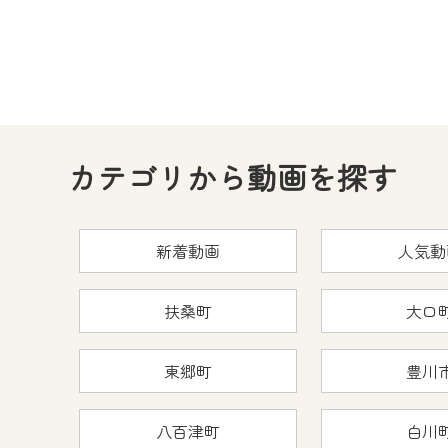
CCNetサービスへの加入と『C
何卒、ご理解ご了承の程よろし
※マイページへのログインには、M
※MyIDとは、CCNet Web T
IDはお客様が使っているメール
（GmailやYahooなどのフリ
カテゴリから動画を探す
※マイページへのログイン・MyI
※CCNetアプリをご利用中の方
新着動画
人気動
＜メンテナンス情報＞
CCNetWebTVのリニューア
扶桑町
大口
日時 9/24 9:30～16:30
東郷町
豊川
作業の間は、CCNetWebTV
ご不便をおかけいたしますが、ご
八百津町
白川