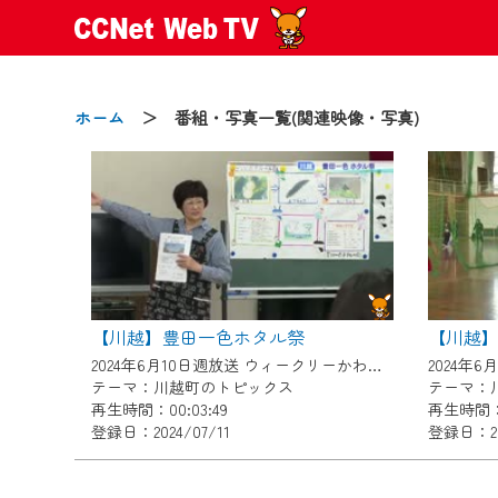
ホーム
＞ 番組・写真一覧(関連映像・写真)
2024/09/02
動画配信サービス『CCNet Web
【変更点】
◆デザイン変更により、お住ま
◆当社アプリやＰＣブラウザか
【川越】豊田一色ホタル祭
CCNetサービスエリア20市町
2024年6月10日週放送 ウィークリーかわごえ
テーマ：川越町のトピックス
テーマ：
再生時間：00:03:49
再生時間：0
【ご注意】
登録日：2024/07/11
登録日：202
2024年9月24日からはご加入
『CCNet Web TV』を利用