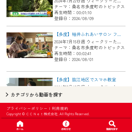
2024年7月22日週 ウィークリーたどにて放送
【ご注意】
テーマ：桑名市多度町のトピックス
2024年9月24日からはご加入者様へのサー
再生時間：00:01:10
登録日：2024/08/09
ビス向上のため、
『CCNet Web TV』を利用いただくには、
【多度】柚井ふれあいサロン フラワーアレンジメント
一部コンテンツを除き、
2024年7月15日週 ウィークリーたどにて放送
CCNetサービスへの加入と『CCNetマイ
テーマ：桑名市多度町のトピックス
ページ※』へのログインが必要となりま
再生時間：00:02:41
す。
登録日：2024/08/01
何卒、ご理解ご了承の程よろしくお願い
いたします。
【多度】肱江地区でスマホ教室
2024年7月15日週 ウィークリーたど放送
※マイページへのログインには、MyIDが必
テーマ：桑名市多度町のトピックス
カテゴリから動画を探す
要となります。
再生時間：00:02:20
※MyIDとは、CCNet Web TVを含むCCNetの
登録日：2024/08/01
プライバシーポリシー
|
利用規約
各種サービスをご利用頂くためのIDです。
Copyright © ＣＣＮｅｔ株式会社. All Rights Reserved.
IDはお客様が使っているメールアドレス
【多度】田子ノ浦部屋力士が多度にやってきた！
で設定できます。
2024年7月8日週 ウィークリーたど放送