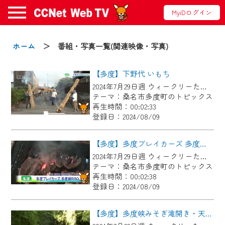
MyiDログイン
お知らせ
ホーム
＞ 番組・写真一覧(関連映像・写真)
【多度】下野代 いもち
2024/09/02
2024年7月29日週 ウィークリーたどにて放送
動画配信サービス『CCNet Web TV』は2024
テーマ：桑名市多度町のトピックス
年9月24日からリニューアルします！
再生時間：00:02:33
登録日：2024/08/09
【変更点】
◆デザイン変更により、お住まいの地域
【多度】多度ブレイカーズ 多度峡BBQ
の動画コンテンツが一目瞭然。
2024年7月29日週 ウィークリーたどにて放送
テーマ：桑名市多度町のトピックス
◆当社アプリやＰＣブラウザから、いつ
再生時間：00:02:38
でも・どこでも・外出先でも！
登録日：2024/08/09
CCNetサービスエリア20市町の地域情報
番組をご視聴いただけます！
【多度】多度峡みそぎ滝開き・天然プール開き