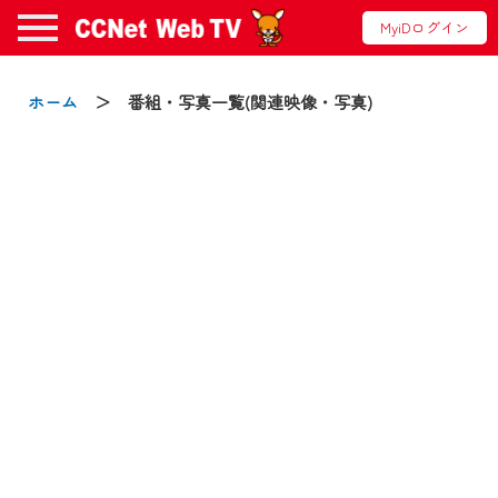
MyiDログイン
お知らせ
ホーム
＞ 番組・写真一覧(関連映像・写真)
2024/09/02
動画配信サービス『CCNet Web TV』は2024
年9月24日からリニューアルします！
【変更点】
◆デザイン変更により、お住まいの地域
の動画コンテンツが一目瞭然。
◆当社アプリやＰＣブラウザから、いつ
でも・どこでも・外出先でも！
CCNetサービスエリア20市町の地域情報
番組をご視聴いただけます！