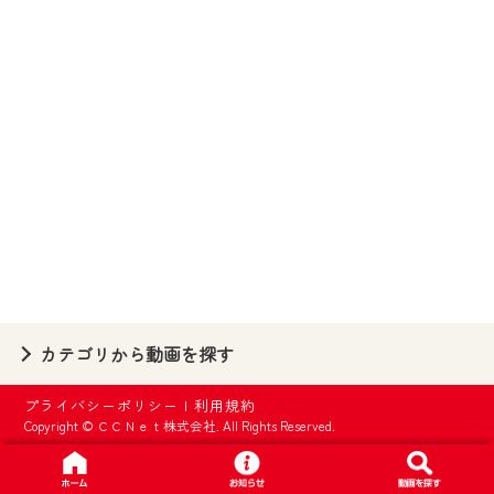
【ご注意】
2024年9月24日からはご加入者様へのサー
ビス向上のため、
『CCNet Web TV』を利用いただくには、
一部コンテンツを除き、
CCNetサービスへの加入と『CCNetマイ
ページ※』へのログインが必要となりま
す。
何卒、ご理解ご了承の程よろしくお願い
いたします。
※マイページへのログインには、MyIDが必
カテゴリから動画を探す
要となります。
※MyIDとは、CCNet Web TVを含むCCNetの
プライバシーポリシー
|
利用規約
各種サービスをご利用頂くためのIDです。
Copyright © ＣＣＮｅｔ株式会社. All Rights Reserved.
IDはお客様が使っているメールアドレス
で設定できます。