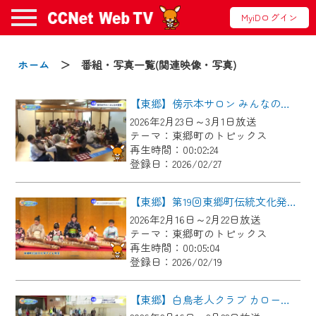
MyiDログイン
お知らせ
ホーム
＞ 番組・写真一覧(関連映像・写真)
【東郷】傍示本サロン みんなの食堂
2024/09/02
2026年2月23日～3月1日放送
動画配信サービス『CCNet Web TV』は2024
テーマ：東郷町のトピックス
年9月24日からリニューアルします！
再生時間：00:02:24
登録日：2026/02/27
【変更点】
◆デザイン変更により、お住まいの地域
【東郷】第19回東郷町伝統文化発表会
の動画コンテンツが一目瞭然。
2026年2月16日～2月22日放送
テーマ：東郷町のトピックス
◆当社アプリやＰＣブラウザから、いつ
再生時間：00:05:04
でも・どこでも・外出先でも！
登録日：2026/02/19
CCNetサービスエリア20市町の地域情報
番組をご視聴いただけます！
【東郷】白鳥老人クラブ カローリング大会