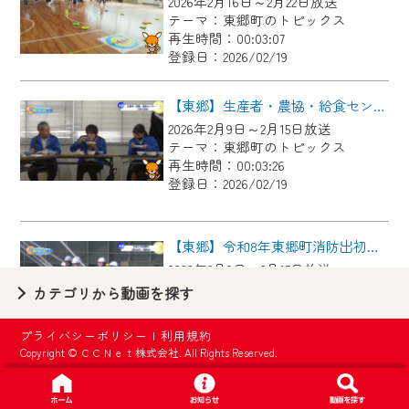
2026年2月16日～2月22日放送
【ご注意】
テーマ：東郷町のトピックス
2024年9月24日からはご加入者様へのサー
再生時間：00:03:07
登録日：2026/02/19
ビス向上のため、
『CCNet Web TV』を利用いただくには、
【東郷】生産者・農協・給食センター 三者交流会
一部コンテンツを除き、
2026年2月9日～2月15日放送
CCNetサービスへの加入と『CCNetマイ
テーマ：東郷町のトピックス
ページ※』へのログインが必要となりま
再生時間：00:03:26
す。
登録日：2026/02/19
何卒、ご理解ご了承の程よろしくお願い
いたします。
【東郷】令和8年東郷町消防出初・観閲式
2026年2月9日～2月15日放送
※マイページへのログインには、MyIDが必
テーマ：東郷町のトピックス
カテゴリから動画を探す
要となります。
再生時間：00:02:55
※MyIDとは、CCNet Web TVを含むCCNetの
登録日：2026/02/19
プライバシーポリシー
|
利用規約
各種サービスをご利用頂くためのIDです。
Copyright © ＣＣＮｅｔ株式会社. All Rights Reserved.
IDはお客様が使っているメールアドレス
【東郷】富士浅間神社 天井画奉納式
で設定できます。
2026年2月2日～2月8日放送