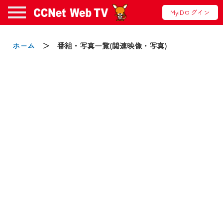
MyiDログイン
お知らせ
ホーム
＞ 番組・写真一覧(関連映像・写真)
2024/09/02
動画配信サービス『CCNet Web TV』は2024
年9月24日からリニューアルします！
【変更点】
◆デザイン変更により、お住まいの地域
の動画コンテンツが一目瞭然。
◆当社アプリやＰＣブラウザから、いつ
でも・どこでも・外出先でも！
CCNetサービスエリア20市町の地域情報
番組をご視聴いただけます！