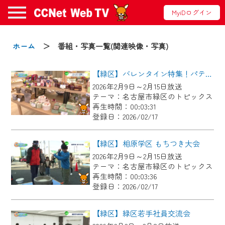
MyiDログイン
お知らせ
ホーム
＞ 番組・写真一覧(関連映像・写真)
【緑区】バレンタイン特集！パティスリールルット
2024/09/02
2026年2月9日～2月15日放送
動画配信サービス『CCNet Web TV』は2024
テーマ：名古屋市緑区のトピックス
年9月24日からリニューアルします！
再生時間：00:03:31
登録日：2026/02/17
【変更点】
◆デザイン変更により、お住まいの地域
【緑区】相原学区 もちつき大会
の動画コンテンツが一目瞭然。
2026年2月9日～2月15日放送
テーマ：名古屋市緑区のトピックス
◆当社アプリやＰＣブラウザから、いつ
再生時間：00:03:36
でも・どこでも・外出先でも！
登録日：2026/02/17
CCNetサービスエリア20市町の地域情報
番組をご視聴いただけます！
【緑区】緑区若手社員交流会