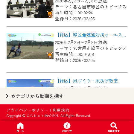
2026年2月2日～2月8日放送
【ご注意】
テーマ：名古屋市緑区のトピックス
2024年9月24日からはご加入者様へのサー
再生時間：00:02:24
登録日：2026/02/05
ビス向上のため、
『CCNet Web TV』を利用いただくには、
【緑区】緑区全連盟対抗オールスターソフトボール大会
一部コンテンツを除き、
2026年2月2日～2月8日放送
CCNetサービスへの加入と『CCNetマイ
テーマ：名古屋市緑区のトピックス
ページ※』へのログインが必要となりま
再生時間：00:04:08
す。
登録日：2026/02/05
何卒、ご理解ご了承の程よろしくお願い
いたします。
【緑区】凧づくり・凧あげ教室
2026年2月2日～2月8日放送
※マイページへのログインには、MyIDが必
テーマ：名古屋市緑区のトピックス
カテゴリから動画を探す
要となります。
再生時間：00:02:55
※MyIDとは、CCNet Web TVを含むCCNetの
登録日：2026/02/05
プライバシーポリシー
|
利用規約
各種サービスをご利用頂くためのIDです。
Copyright © ＣＣＮｅｔ株式会社. All Rights Reserved.
IDはお客様が使っているメールアドレス
【緑区】有松天満社で伝統の左義長
で設定できます。
2026年2月2日～2月8日放送