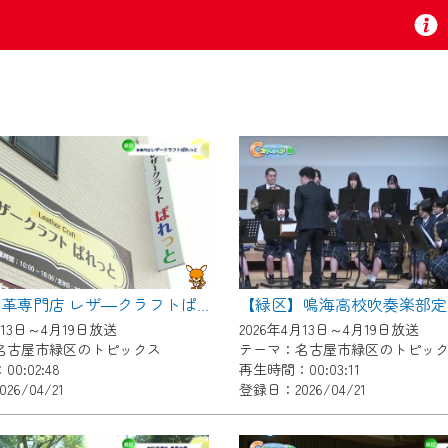
お知らせ
 TV』は2024年9月24日からリニューアルします！
【緑区】鳴海高校吹奏楽部定
【緑区】革専門店 レザ―クラフトぱれっと
いの地域の動画コンテンツが一目瞭然。
月13日～4月19日放送
2026年4月13日～4月19日放送
ら、いつでも・どこでも・外出先でも！
名古屋市緑区のトピックス
テーマ：名古屋市緑区のトピッ
の地域情報番組をご視聴いただけます！
0:02:48
再生時間：00:03:11
26/04/21
登録日：2026/04/21
者様へのサービス向上のため、