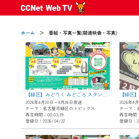
ホーム
＞ 番組・写真一覧(関連映像・写真)
2024/09/02
動画配信サービス『CCNet Web
【変更点】
【緑区】みどりく みどころ スタンプラリー
◆デザイン変更により、お住ま
2026年4月20日～4月26日放送
2026年4
◆当社アプリやＰＣブラウザか
テーマ：名古屋市緑区のトピックス
テーマ：
CCNetサービスエリア20市町
再生時間：00:03:39
再生時間：0
登録日：2026/04/22
登録日：20
【ご注意】
2024年9月24日からはご加入