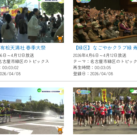
いただくには、一部コンテンツを除き、
CNetマイページ※』へのログインが必要となります。
くお願いいたします。
yIDが必要となります。
Vを含むCCNetの各種サービスをご利用頂くためのIDです。
有松天満社 春季大祭
【緑区】なごやかクラブ緑 
アドレスで設定できます。
月6日～4月12日放送
2026年4月6日～4月12日放送
ーメールアドレスでも作成可能です）
名古屋市緑区のトピックス
テーマ：名古屋市緑区のトピッ
0:03:02
再生時間：00:03:05
Dの新規登録は
こちら
から
26/04/08
登録日：2026/04/08
は引き続きご視聴いただけます。
ルにともないメンテナンス作業を予定しています。
の画面が「メンテナンス中」になり、ご利用いただけません。