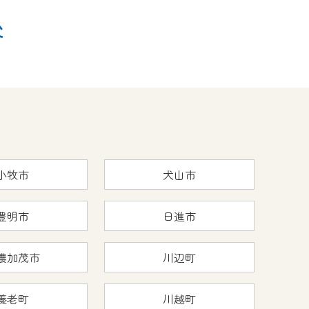
後
小牧市
犬山市
豊明市
日進市
濃加茂市
川辺町
養老町
川越町