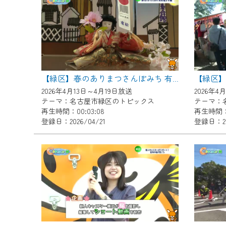
『CCNet Web TV』を利用
CCNetサービスへの加入と『C
何卒、ご理解ご了承の程よろし
※マイページへのログインには、M
※MyIDとは、CCNet Web T
【緑区】
【緑区】春のありまつさんぽみち 有松福よせ雛
IDはお客様が使っているメール
2026年4月13日～4月19日放送
2026年4
（GmailやYahooなどのフリ
テーマ：名古屋市緑区のトピックス
テーマ：
再生時間：00:03:08
再生時間：0
※マイページへのログイン・MyI
登録日：2026/04/21
登録日：20
※CCNetアプリをご利用中の方
＜メンテナンス情報＞
CCNetWebTVのリニューア
日時 9/24 9:30～16:30
作業の間は、CCNetWebTV