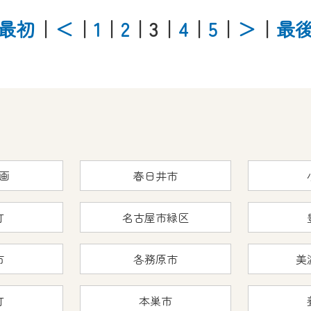
最初
｜
＜
｜
1
｜
2
｜3
｜
4
｜
5
｜
＞
｜
最
画
春日井市
町
名古屋市緑区
市
各務原市
美
町
本巣市