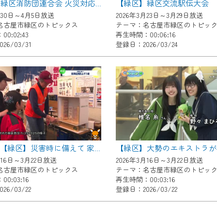
【緑区】緑区交流駅伝大会
【緑区】緑区消防団連合会 火災対応技術訓練
了承の程よろしくお願いいたします。
月30日～4月5日放送
2026年3月23日～3月29日放送
名古屋市緑区のトピックス
テーマ：名古屋市緑区のトピッ
0:02:43
再生時間：00:06:16
26/03/31
登録日：2026/03/24
20260316【緑区】災害時に備えて 家具転倒防止ボラ緑
月16日～3月22日放送
2026年3月16日～3月22日放送
名古屋市緑区のトピックス
テーマ：名古屋市緑区のトピッ
0:03:16
再生時間：00:03:16
26/03/22
登録日：2026/03/22