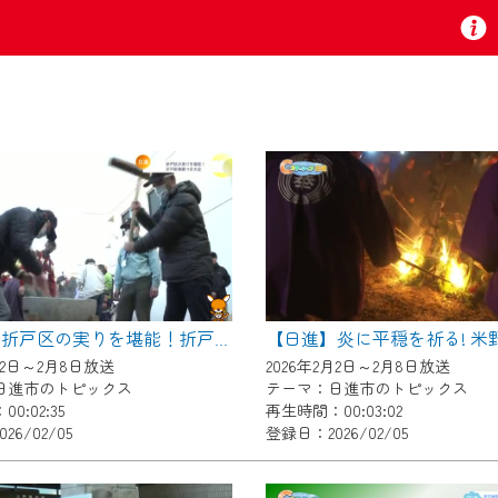
お知らせ
 TV』は2024年9月24日からリニューアルします！
【日進】折戸区の実りを堪能！折戸新春餅つき大会
いの地域の動画コンテンツが一目瞭然。
月2日～2月8日放送
2026年2月2日～2月8日放送
ら、いつでも・どこでも・外出先でも！
日進市のトピックス
テーマ：日進市のトピックス
の地域情報番組をご視聴いただけます！
0:02:35
再生時間：00:03:02
26/02/05
登録日：2026/02/05
者様へのサービス向上のため、