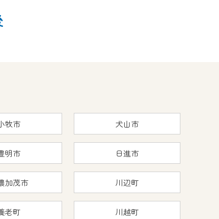
後
小牧市
犬山市
豊明市
日進市
濃加茂市
川辺町
養老町
川越町