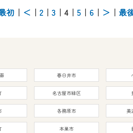
最初
｜
＜
｜
2
｜
3
｜4
｜
5
｜
6
｜
＞
｜
最
画
春日井市
町
名古屋市緑区
市
各務原市
美
町
本巣市