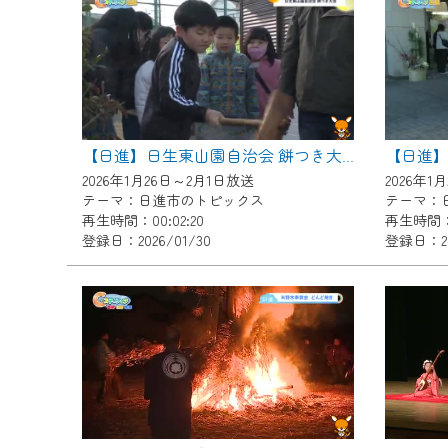
『CCNet Web TV』を利用
CCNetサービスへの加入と『C
何卒、ご理解ご了承の程よろし
※マイページへのログインには、M
※MyIDとは、CCNet Web T
【日進
【日進】日生東山園自治会 餅つき大会
IDはお客様が使っているメール
2026年1月26日～2月1日放送
2026年1
（GmailやYahooなどのフリ
テーマ：日進市のトピックス
テーマ：
再生時間：00:02:20
再生時間：0
※マイページへのログイン・MyI
登録日：2026/01/30
登録日：20
※CCNetアプリをご利用中の方
＜メンテナンス情報＞
CCNetWebTVのリニューア
日時 9/24 9:30～16:30
作業の間は、CCNetWebTV