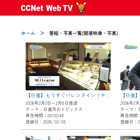
ホーム
＞ 番組・写真一覧(関連映像・写真)
2024/09/02
動画配信サービス『CCNet Web
【変更点】
【日進】もうすぐバレンタイン！チョコスイーツをご紹介！
◆デザイン変更により、お住ま
2026年2月2日～2月8日放送
2026年2
◆当社アプリやＰＣブラウザか
テーマ：日進市のトピックス
テーマ：
CCNetサービスエリア20市町
再生時間：00:02:48
再生時間：0
登録日：2026/02/05
登録日：20
【ご注意】
2024年9月24日からはご加入