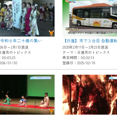
いただくには、一部コンテンツを除き、
CNetマイページ※』へのログインが必要となります。
くお願いいたします。
yIDが必要となります。
Vを含むCCNetの各種サービスをご利用頂くためのIDです。
】令和８年二十歳の集い
アドレスで設定できます。
月26日～2月1日放送
2025年2月17日～2月23日放送
ーメールアドレスでも作成可能です）
日進市のトピックス
テーマ：日進市のトピックス
0:03:23
再生時間：00:02:13
Dの新規登録は
こちら
から
26/01/30
登録日：2025/02/18
は引き続きご視聴いただけます。
ルにともないメンテナンス作業を予定しています。
の画面が「メンテナンス中」になり、ご利用いただけません。