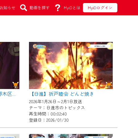
お知らせ
動画を探す
MyiDとは
MyiDログイン
【日進】折戸睦会 どんど焼き
【日進】炎に平穏を祈る! 米野木区どんど焼き
2026年1月26日～2月1日放送
テーマ：日進市のトピックス
再生時間：00:02:40
登録日：2026/01/30