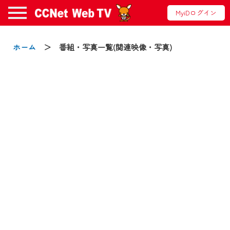
MyiDログイン
お知らせ
ホーム
＞ 番組・写真一覧(関連映像・写真)
2024/09/02
動画配信サービス『CCNet Web TV』は2024
年9月24日からリニューアルします！
【変更点】
◆デザイン変更により、お住まいの地域
の動画コンテンツが一目瞭然。
◆当社アプリやＰＣブラウザから、いつ
でも・どこでも・外出先でも！
CCNetサービスエリア20市町の地域情報
番組をご視聴いただけます！