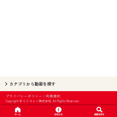
【ご注意】
2024年9月24日からはご加入者様へのサー
ビス向上のため、
『CCNet Web TV』を利用いただくには、
一部コンテンツを除き、
CCNetサービスへの加入と『CCNetマイ
ページ※』へのログインが必要となりま
す。
何卒、ご理解ご了承の程よろしくお願い
いたします。
※マイページへのログインには、MyIDが必
カテゴリから動画を探す
要となります。
※MyIDとは、CCNet Web TVを含むCCNetの
プライバシーポリシー
|
利用規約
各種サービスをご利用頂くためのIDです。
Copyright © ＣＣＮｅｔ株式会社. All Rights Reserved.
IDはお客様が使っているメールアドレス
で設定できます。