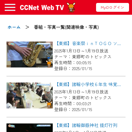
MyiDログイン
お知らせ
ホーム
＞ 番組・写真一覧(関連映像・写真)
【東郷】音楽祭ｉｎＴＯＧＯ ソロ・アンサンブルの部
2024/09/02
2025年1月13日～1月19日放送
動画配信サービス『CCNet Web TV』は2024
テーマ：東郷町のトピックス
年9月24日からリニューアルします！
再生時間：00:05:15
登録日：2025/01/15
【変更点】
◆デザイン変更により、お住まいの地域
【東郷】諸輪小学校６年生 味覚の授業
の動画コンテンツが一目瞭然。
2025年1月13日～1月19日放送
テーマ：東郷町のトピックス
◆当社アプリやＰＣブラウザから、いつ
再生時間：00:03:21
でも・どこでも・外出先でも！
登録日：2025/01/15
CCNetサービスエリア20市町の地域情報
番組をご視聴いただけます！
【東郷】諸輪御嶽神社 提灯行列