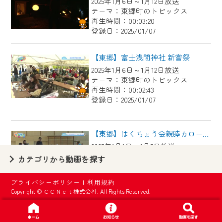
2025年1月6日～1月12日放送
【ご注意】
テーマ：東郷町のトピックス
2024年9月24日からはご加入者様へのサー
再生時間：00:03:20
登録日：2025/01/07
ビス向上のため、
『CCNet Web TV』を利用いただくには、
【東郷】富士浅間神社 新嘗祭
一部コンテンツを除き、
2025年1月6日～1月12日放送
CCNetサービスへの加入と『CCNetマイ
テーマ：東郷町のトピックス
ページ※』へのログインが必要となりま
再生時間：00:02:43
す。
登録日：2025/01/07
何卒、ご理解ご了承の程よろしくお願い
いたします。
【東郷】はくちょう会親睦カローリング大会ｉｎ高嶺
2025年1月1日～1月5日放送
※マイページへのログインには、MyIDが必
テーマ：東郷町のトピックス
カテゴリから動画を探す
要となります。
再生時間：00:03:42
※MyIDとは、CCNet Web TVを含むCCNetの
登録日：2025/01/06
プライバシーポリシー
|
利用規約
各種サービスをご利用頂くためのIDです。
Copyright © ＣＣＮｅｔ株式会社. All Rights Reserved.
IDはお客様が使っているメールアドレス
【東郷】町内の中学生がダブルダッチの国際大会に出場！
で設定できます。
2024年12月23日～12月29日放送