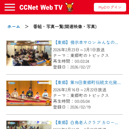
MyiDログイン
お知らせ
ホーム
＞ 番組・写真一覧(関連映像・写真)
【東郷】傍示本サロン みんなの食堂
2024/09/02
2026年2月23日～3月1日放送
動画配信サービス『CCNet Web TV』は2024
テーマ：東郷町のトピックス
年9月24日からリニューアルします！
再生時間：00:02:24
登録日：2026/02/27
【変更点】
◆デザイン変更により、お住まいの地域
【東郷】第19回東郷町伝統文化発表会
の動画コンテンツが一目瞭然。
2026年2月16日～2月22日放送
テーマ：東郷町のトピックス
◆当社アプリやＰＣブラウザから、いつ
再生時間：00:05:04
でも・どこでも・外出先でも！
登録日：2026/02/19
CCNetサービスエリア20市町の地域情報
番組をご視聴いただけます！
【東郷】白鳥老人クラブ カローリング大会