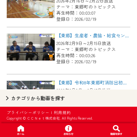
2026年2月16日～2月22日放送
【ご注意】
テーマ：東郷町のトピックス
2024年9月24日からはご加入者様へのサー
再生時間：00:03:07
登録日：2026/02/19
ビス向上のため、
『CCNet Web TV』を利用いただくには、
【東郷】生産者・農協・給食センター 三者交流会
一部コンテンツを除き、
2026年2月9日～2月15日放送
CCNetサービスへの加入と『CCNetマイ
テーマ：東郷町のトピックス
ページ※』へのログインが必要となりま
再生時間：00:03:26
す。
登録日：2026/02/19
何卒、ご理解ご了承の程よろしくお願い
いたします。
【東郷】令和8年東郷町消防出初・観閲式
2026年2月9日～2月15日放送
※マイページへのログインには、MyIDが必
テーマ：東郷町のトピックス
カテゴリから動画を探す
要となります。
再生時間：00:02:55
※MyIDとは、CCNet Web TVを含むCCNetの
登録日：2026/02/19
プライバシーポリシー
|
利用規約
各種サービスをご利用頂くためのIDです。
Copyright © ＣＣＮｅｔ株式会社. All Rights Reserved.
IDはお客様が使っているメールアドレス
【東郷】富士浅間神社 天井画奉納式
で設定できます。
2026年2月2日～2月8日放送