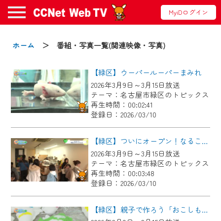
MyiDログイン
お知らせ
ホーム
＞ 番組・写真一覧(関連映像・写真)
【緑区】ウーパールーパーまみれ
2024/09/02
2026年3月9日～3月15日放送
動画配信サービス『CCNet Web TV』は2024
テーマ：名古屋市緑区のトピックス
年9月24日からリニューアルします！
再生時間：00:02:41
登録日：2026/03/10
【変更点】
◆デザイン変更により、お住まいの地域
【緑区】ついにオープン！なるこアパートメント
の動画コンテンツが一目瞭然。
2026年3月9日～3月15日放送
テーマ：名古屋市緑区のトピックス
◆当社アプリやＰＣブラウザから、いつ
再生時間：00:03:48
でも・どこでも・外出先でも！
登録日：2026/03/10
CCNetサービスエリア20市町の地域情報
番組をご視聴いただけます！
【緑区】親子で作ろう「おこしもん」