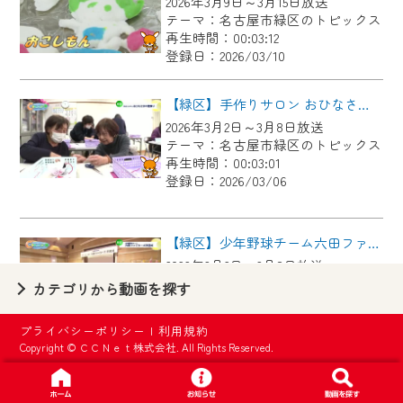
2026年3月9日～3月15日放送
【ご注意】
テーマ：名古屋市緑区のトピックス
2024年9月24日からはご加入者様へのサー
再生時間：00:03:12
登録日：2026/03/10
ビス向上のため、
『CCNet Web TV』を利用いただくには、
【緑区】手作りサロン おひなさまの壁飾り
一部コンテンツを除き、
2026年3月2日～3月8日放送
CCNetサービスへの加入と『CCNetマイ
テーマ：名古屋市緑区のトピックス
ページ※』へのログインが必要となりま
再生時間：00:03:01
す。
登録日：2026/03/06
何卒、ご理解ご了承の程よろしくお願い
いたします。
【緑区】少年野球チーム六田ファイターズ 卒団式
2026年3月2日～3月8日放送
※マイページへのログインには、MyIDが必
テーマ：名古屋市緑区のトピックス
カテゴリから動画を探す
要となります。
再生時間：00:03:10
※MyIDとは、CCNet Web TVを含むCCNetの
登録日：2026/03/06
プライバシーポリシー
|
利用規約
各種サービスをご利用頂くためのIDです。
Copyright © ＣＣＮｅｔ株式会社. All Rights Reserved.
IDはお客様が使っているメールアドレス
【緑区】緑警察署署長が登壇 防犯セミナー
で設定できます。
2026年3月2日～3月8日放送