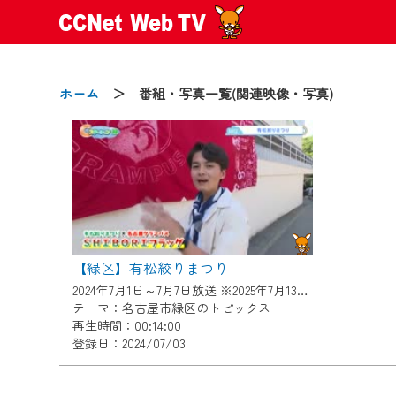
ホーム
＞ 番組・写真一覧(関連映像・写真)
2024/09/02
動画配信サービス『CCNet Web
【変更点】
◆デザイン変更により、お住ま
◆当社アプリやＰＣブラウザか
【緑区】有松絞りまつり
CCNetサービスエリア20市町
2024年7月1日～7月7日放送 ※2025年7月13日まで掲載
テーマ：名古屋市緑区のトピックス
再生時間：00:14:00
【ご注意】
登録日：2024/07/03
2024年9月24日からはご加入
『CCNet Web TV』を利用