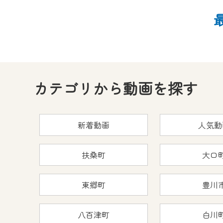
CCNetサービスへの加入と『C
何卒、ご理解ご了承の程よろし
※マイページへのログインには、M
※MyIDとは、CCNet Web T
IDはお客様が使っているメール
（GmailやYahooなどのフリ
カテゴリから動画を探す
※マイページへのログイン・MyI
※CCNetアプリをご利用中の方
新着動画
人気動
＜メンテナンス情報＞
CCNetWebTVのリニューア
扶桑町
大口
日時 9/24 9:30～16:30
東郷町
豊川
作業の間は、CCNetWebTV
ご不便をおかけいたしますが、ご
八百津町
白川