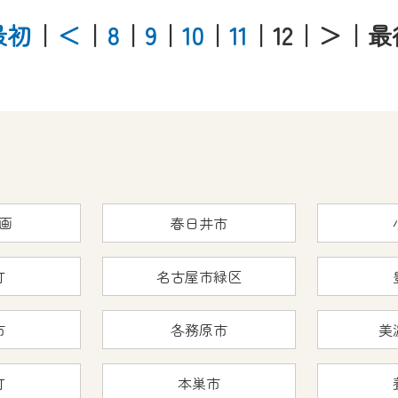
CNetマイページ※』へのログインが必要となります。
くお願いいたします。
最初
｜
＜
｜
8
｜
9
｜
10
｜
11
｜12
｜＞
｜最
yIDが必要となります。
Vを含むCCNetの各種サービスをご利用頂くためのIDです。
アドレスで設定できます。
ーメールアドレスでも作成可能です）
Dの新規登録は
こちら
から
は引き続きご視聴いただけます。
画
春日井市
ルにともないメンテナンス作業を予定しています。
町
名古屋市緑区
市
各務原市
美
の画面が「メンテナンス中」になり、ご利用いただけません。
了承の程よろしくお願いいたします。
町
本巣市