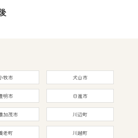
後
小牧市
犬山市
豊明市
日進市
濃加茂市
川辺町
養老町
川越町