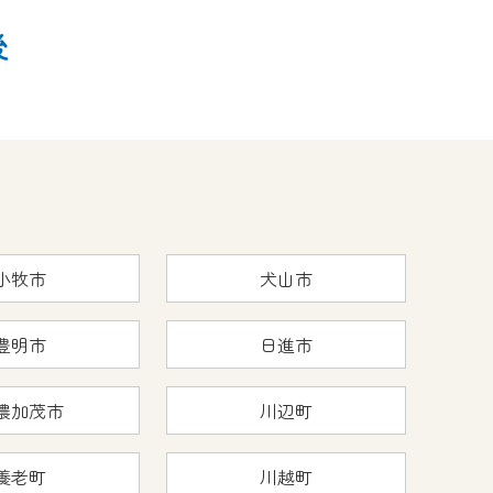
後
小牧市
犬山市
豊明市
日進市
濃加茂市
川辺町
養老町
川越町