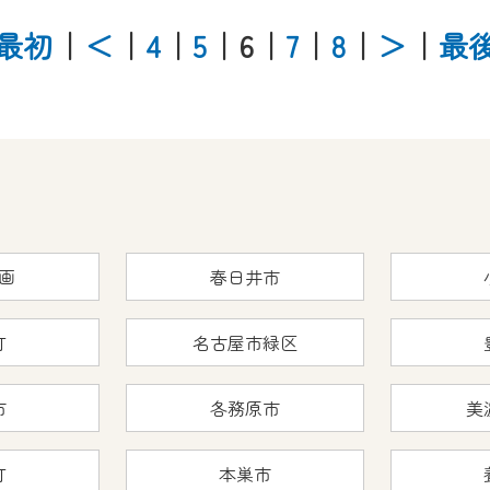
最初
｜
＜
｜
4
｜
5
｜6
｜
7
｜
8
｜
＞
｜
最
画
春日井市
町
名古屋市緑区
市
各務原市
美
町
本巣市