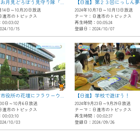
【日進】第２３回にっしん夢
【日進】お月見どろぼう見守り隊「ハピゴラ」
了承の程よろしくお願いいたします。
0月14日～10月20日放送
2024年10月7日～10月13日放送
日進市のトピックス
テーマ：日進市のトピックス
0:03:02
再生時間：00:05:24
4/10/15
登録日：2024/10/07
【日進】学校で遊ぼう！
【日進】市役所の花壇にフラワーウォールを作ろう
月30日～10月6日放送
2024年9月23日～9月29日放送
日進市のトピックス
テーマ：日進市のトピックス
0:03:10
再生時間：00:02:37
24/10/03
登録日：2024/09/26