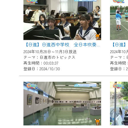
『CCNet Web TV』を利用
CCNetサービスへの加入と『C
何卒、ご理解ご了承の程よろし
※マイページへのログインには、M
※MyIDとは、CCNet Web T
【日進】日進西中学校 全日本吹奏楽コンクール出場
IDはお客様が使っているメール
2024年10月28日～11月3日放送
2024年1
（GmailやYahooなどのフリ
テーマ：日進市のトピックス
テーマ：
再生時間：00:03:37
再生時間：0
※マイページへのログイン・MyI
登録日：2024/10/30
登録日：20
※CCNetアプリをご利用中の方
＜メンテナンス情報＞
CCNetWebTVのリニューア
日時 9/24 9:30～16:30
作業の間は、CCNetWebTV