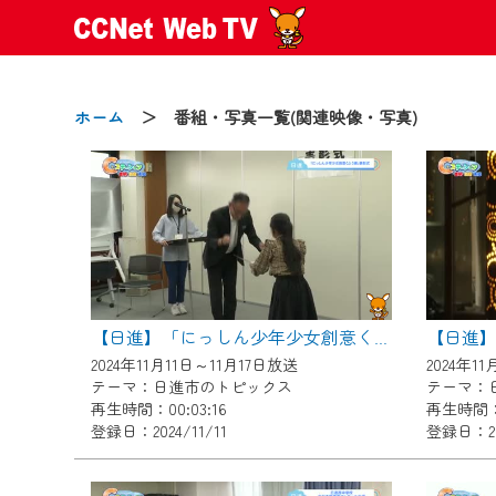
ホーム
＞ 番組・写真一覧(関連映像・写真)
2024/09/02
動画配信サービス『CCNet Web
【変更点】
【日進
【日進】「にっしん少年少女創意くふう展」表彰式
◆デザイン変更により、お住ま
2024年11月11日～11月17日放送
2024年1
◆当社アプリやＰＣブラウザか
テーマ：日進市のトピックス
テーマ：
CCNetサービスエリア20市町
再生時間：00:03:16
再生時間：0
登録日：2024/11/11
登録日：202
【ご注意】
2024年9月24日からはご加入