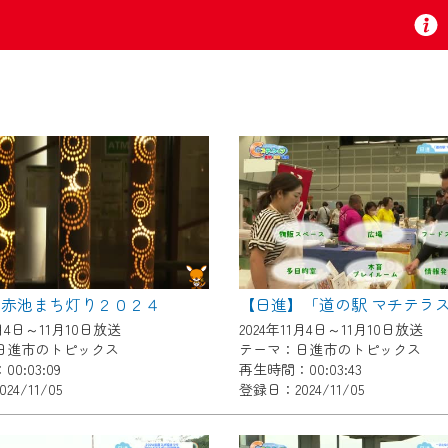
お知らせ
 TV』は2024年9月24日からリニューアルします！
】赤池まち灯り２０２４
いの地域の動画コンテンツが一目瞭然。
1月4日～11月10日放送
2024年11月4日～11月10日放送
ら、いつでも・どこでも・外出先でも！
日進市のトピックス
テーマ：日進市のトピックス
の地域情報番組をご視聴いただけます！
0:03:09
再生時間：00:03:43
4/11/05
登録日：2024/11/05
者様へのサービス向上のため、