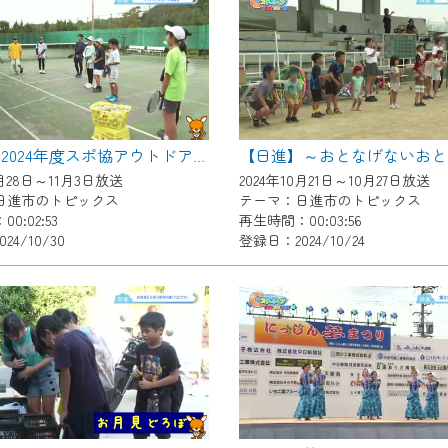
いただくには、一部コンテンツを除き、
CNetマイページ※』へのログインが必要となります。
くお願いいたします。
yIDが必要となります。
Vを含むCCNetの各種サービスをご利用頂くためのIDです。
【日進】2024年度スポ協アウトドアスポーツ体験会
アドレスで設定できます。
0月28日～11月3日放送
2024年10月21日～10月27日放送
ーメールアドレスでも作成可能です）
日進市のトピックス
テーマ：日進市のトピックス
0:02:53
再生時間：00:03:56
Dの新規登録は
こちら
から
24/10/30
登録日：2024/10/24
は引き続きご視聴いただけます。
ルにともないメンテナンス作業を予定しています。
の画面が「メンテナンス中」になり、ご利用いただけません。