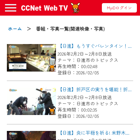
MyiDログイン
お知らせ
ホーム
＞ 番組・写真一覧(関連映像・写真)
【日進】もうすぐバレンタイン！チョコスイーツをご紹介！
2024/09/02
2026年2月2日～2月8日放送
動画配信サービス『CCNet Web TV』は2024
テーマ：日進市のトピックス
年9月24日からリニューアルします！
再生時間：00:02:48
登録日：2026/02/05
【変更点】
◆デザイン変更により、お住まいの地域
【日進】折戸区の実りを堪能！折戸新春餅つき大会
の動画コンテンツが一目瞭然。
2026年2月2日～2月8日放送
テーマ：日進市のトピックス
◆当社アプリやＰＣブラウザから、いつ
再生時間：00:02:35
でも・どこでも・外出先でも！
登録日：2026/02/05
CCNetサービスエリア20市町の地域情報
番組をご視聴いただけます！
【日進】炎に平穏を祈る! 米野木区どんど焼き