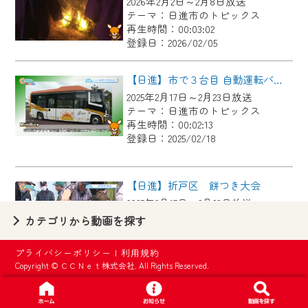
2026年2月2日～2月8日放送
【ご注意】
テーマ：日進市のトピックス
2024年9月24日からはご加入者様へのサー
再生時間：00:03:02
登録日：2026/02/05
ビス向上のため、
『CCNet Web TV』を利用いただくには、
【日進】市で３台目 自動運転バス実証実験出発式
一部コンテンツを除き、
2025年2月17日～2月23日放送
CCNetサービスへの加入と『CCNetマイ
テーマ：日進市のトピックス
ページ※』へのログインが必要となりま
再生時間：00:02:13
す。
登録日：2025/02/18
何卒、ご理解ご了承の程よろしくお願い
いたします。
【日進】折戸区 餅つき大会
2025年2月17日～2月23日放送
※マイページへのログインには、MyIDが必
テーマ：日進市のトピックス
カテゴリから動画を探す
要となります。
再生時間：00:03:03
※MyIDとは、CCNet Web TVを含むCCNetの
登録日：2025/02/18
プライバシーポリシー
|
利用規約
各種サービスをご利用頂くためのIDです。
Copyright © ＣＣＮｅｔ株式会社. All Rights Reserved.
IDはお客様が使っているメールアドレス
【日進】米野木奉賛会 どんど焼き
で設定できます。
2025年2月17日～2月23日放送