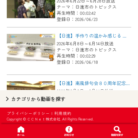
2026年6月22日～6月28日放送
【ご注意】
テーマ：日進市のトピックス
2024年9月24日からはご加入者様へのサー
再生時間：00:02:42
登録日：2026/06/23
ビス向上のため、
『CCNet Web TV』を利用いただくには、
【日進】手作りの温かみ感じる 第４３回日進市手工芸連盟展
一部コンテンツを除き、
2026年6月8日～6月14日放送
CCNetサービスへの加入と『CCNetマイ
テーマ：日進市のトピックス
ページ※』へのログインが必要となりま
再生時間：00:02:29
す。
登録日：2026/06/18
何卒、ご理解ご了承の程よろしくお願い
いたします。
【日進】南風俳句会８０周年記念大会
2026年6月8日～6月14日放送
※マイページへのログインには、MyIDが必
テーマ：日進市のトピックス
カテゴリから動画を探す
要となります。
再生時間：00:02:42
※MyIDとは、CCNet Web TVを含むCCNetの
登録日：2026/06/18
プライバシーポリシー
|
利用規約
各種サービスをご利用頂くためのIDです。
Copyright © ＣＣＮｅｔ株式会社. All Rights Reserved.
IDはお客様が使っているメールアドレス
【日進】元中日ドラゴンズ山本昌広さんが教える野球教室
で設定できます。
2026年6月1日～6月7日放送