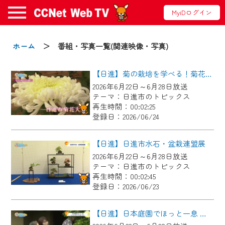
MyiDログイン
お知らせ
ホーム
＞ 番組・写真一覧(関連映像・写真)
【日進】菊の栽培を学べる！菊花大会に向けた菊づくり講習会
2024/09/02
2026年6月22日～6月28日放送
動画配信サービス『CCNet Web TV』は2024
テーマ：日進市のトピックス
年9月24日からリニューアルします！
再生時間：00:02:25
登録日：2026/06/24
【変更点】
◆デザイン変更により、お住まいの地域
【日進】日進市水石・盆栽連盟展
の動画コンテンツが一目瞭然。
2026年6月22日～6月28日放送
テーマ：日進市のトピックス
◆当社アプリやＰＣブラウザから、いつ
再生時間：00:02:45
でも・どこでも・外出先でも！
登録日：2026/06/23
CCNetサービスエリア20市町の地域情報
番組をご視聴いただけます！
【日進】日本庭園でほっと一息 にっしんオープンガーデン