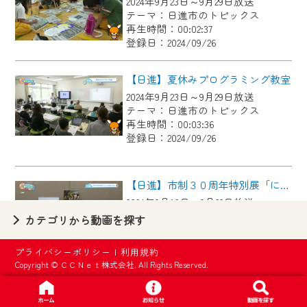
2024年9月23日～9月29日放送
【ご注意】
テーマ：日進市のトピックス
2024年9月24日からはご加入者様へのサー
再生時間：00:02:37
登録日：2024/09/26
ビス向上のため、
『CCNet Web TV』を利用いただくには、
【日進】夏休みプログラミング教室
一部コンテンツを除き、
2024年9月23日～9月29日放送
CCNetサービスへの加入と『CCNetマイ
テーマ：日進市のトピックス
ページ※』へのログインが必要となりま
再生時間：00:03:36
す。
登録日：2024/09/26
何卒、ご理解ご了承の程よろしくお願い
いたします。
【日進】市制３０周年特別展「にっしんの発展と文化財」
2024年9月16日～9月22日放送
※マイページへのログインには、MyIDが必
テーマ：日進市のトピックス
カテゴリから動画を探す
要となります。
再生時間：00:01:42
※MyIDとは、CCNet Web TVを含むCCNetの
登録日：2024/09/23
プライバシーポリシー
|
利用規約
各種サービスをご利用頂くためのIDです。
Copyright © ＣＣＮｅｔ株式会社. All Rights Reserved.
IDはお客様が使っているメールアドレス
【日進】日進初のバンドフェス開催！
で設定できます。
2024年9月16日～9月22日放送