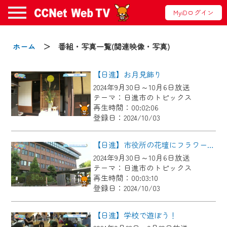
MyiDログイン
お知らせ
ホーム
＞ 番組・写真一覧(関連映像・写真)
【日進】お月見飾り
2024/09/02
2024年9月30日～10月6日放送
動画配信サービス『CCNet Web TV』は2024
テーマ：日進市のトピックス
年9月24日からリニューアルします！
再生時間：00:02:06
登録日：2024/10/03
【変更点】
◆デザイン変更により、お住まいの地域
【日進】市役所の花壇にフラワーウォールを作ろう
の動画コンテンツが一目瞭然。
2024年9月30日～10月6日放送
テーマ：日進市のトピックス
◆当社アプリやＰＣブラウザから、いつ
再生時間：00:03:10
でも・どこでも・外出先でも！
登録日：2024/10/03
CCNetサービスエリア20市町の地域情報
番組をご視聴いただけます！
【日進】学校で遊ぼう！