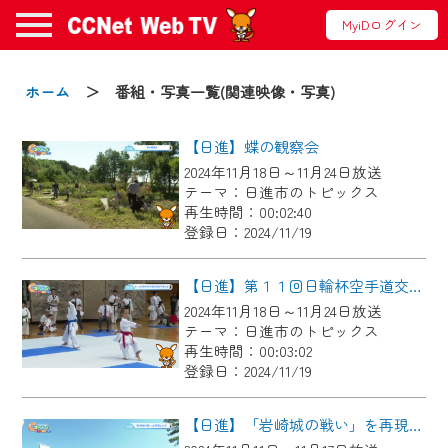
MyiDログイン
お知らせ
ホーム
＞ 番組・写真一覧(関連映像・写真)
【日進】蝶の観察会
2024/09/02
2024年11月18日～11月24日放送
動画配信サービス『CCNet Web TV』は2024
テーマ：日進市のトピックス
年9月24日からリニューアルします！
再生時間：00:02:40
登録日：2024/11/19
【変更点】
◆デザイン変更により、お住まいの地域
【日進】第１１回日輪杯空手道交流選手権大会
の動画コンテンツが一目瞭然。
2024年11月18日～11月24日放送
テーマ：日進市のトピックス
◆当社アプリやＰＣブラウザから、いつ
再生時間：00:03:02
でも・どこでも・外出先でも！
登録日：2024/11/19
CCNetサービスエリア20市町の地域情報
番組をご視聴いただけます！
【日進】「岩崎城の戦い」を再現しよう！