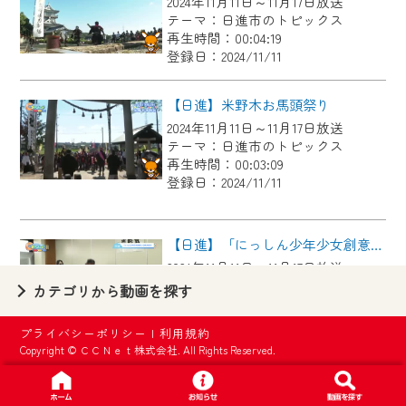
2024年11月11日～11月17日放送
【ご注意】
テーマ：日進市のトピックス
2024年9月24日からはご加入者様へのサー
再生時間：00:04:19
登録日：2024/11/11
ビス向上のため、
『CCNet Web TV』を利用いただくには、
【日進】米野木お馬頭祭り
一部コンテンツを除き、
2024年11月11日～11月17日放送
CCNetサービスへの加入と『CCNetマイ
テーマ：日進市のトピックス
ページ※』へのログインが必要となりま
再生時間：00:03:09
す。
登録日：2024/11/11
何卒、ご理解ご了承の程よろしくお願い
いたします。
【日進】「にっしん少年少女創意くふう展」表彰式
2024年11月11日～11月17日放送
※マイページへのログインには、MyIDが必
テーマ：日進市のトピックス
カテゴリから動画を探す
要となります。
再生時間：00:03:16
※MyIDとは、CCNet Web TVを含むCCNetの
登録日：2024/11/11
プライバシーポリシー
|
利用規約
各種サービスをご利用頂くためのIDです。
Copyright © ＣＣＮｅｔ株式会社. All Rights Reserved.
IDはお客様が使っているメールアドレス
【日進】赤池まち灯り２０２４
で設定できます。
2024年11月4日～11月10日放送