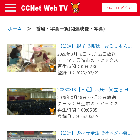
MyiDログイン
お知らせ
ホーム
＞ 番組・写真一覧(関連映像・写真)
【日進】親子で挑戦！おこしもん作り
2024/09/02
2026年3月16日～3月22日放送
動画配信サービス『CCNet Web TV』は2024
テーマ：日進市のトピックス
年9月24日からリニューアルします！
再生時間：00:02:30
登録日：2026/03/22
【変更点】
◆デザイン変更により、お住まいの地域
20260316【日進】未来へ巣立ち 日進西高校卒業式
の動画コンテンツが一目瞭然。
2026年3月16日～3月22日放送
テーマ：日進市のトピックス
◆当社アプリやＰＣブラウザから、いつ
再生時間：00:05:35
でも・どこでも・外出先でも！
登録日：2026/03/22
CCNetサービスエリア20市町の地域情報
番組をご視聴いただけます！
【日進】少林寺拳法で金メダル獲得！表敬訪問