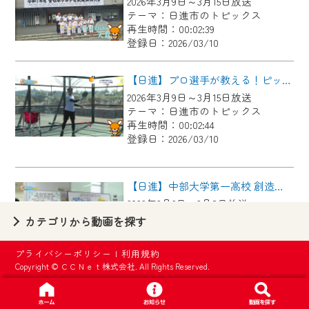
2026年3月9日～3月15日放送
【ご注意】
テーマ：日進市のトピックス
2024年9月24日からはご加入者様へのサー
再生時間：00:02:39
登録日：2026/03/10
ビス向上のため、
『CCNet Web TV』を利用いただくには、
【日進】プロ選手が教える！ピックルボール体験
一部コンテンツを除き、
2026年3月9日～3月15日放送
CCNetサービスへの加入と『CCNetマイ
テーマ：日進市のトピックス
ページ※』へのログインが必要となりま
再生時間：00:02:44
す。
登録日：2026/03/10
何卒、ご理解ご了承の程よろしくお願い
いたします。
【日進】中部大学第一高校 創造工学科 道の駅で展示会
2026年3月2日～3月8日放送
※マイページへのログインには、MyIDが必
テーマ：日進市のトピックス
カテゴリから動画を探す
要となります。
再生時間：00:02:23
※MyIDとは、CCNet Web TVを含むCCNetの
登録日：2026/03/06
プライバシーポリシー
|
利用規約
各種サービスをご利用頂くためのIDです。
Copyright © ＣＣＮｅｔ株式会社. All Rights Reserved.
IDはお客様が使っているメールアドレス
【日進】７００人が快走！第９回愛知池駅伝競走大会
で設定できます。
2026年3月2日～3月8日放送