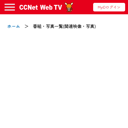
MyiDログイン
お知らせ
ホーム
＞ 番組・写真一覧(関連映像・写真)
2024/09/02
動画配信サービス『CCNet Web TV』は2024
年9月24日からリニューアルします！
【変更点】
◆デザイン変更により、お住まいの地域
の動画コンテンツが一目瞭然。
◆当社アプリやＰＣブラウザから、いつ
でも・どこでも・外出先でも！
CCNetサービスエリア20市町の地域情報
番組をご視聴いただけます！