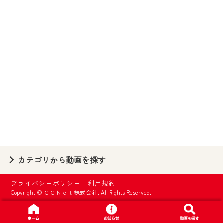
【ご注意】
2024年9月24日からはご加入者様へのサー
ビス向上のため、
『CCNet Web TV』を利用いただくには、
一部コンテンツを除き、
CCNetサービスへの加入と『CCNetマイ
ページ※』へのログインが必要となりま
す。
何卒、ご理解ご了承の程よろしくお願い
いたします。
※マイページへのログインには、MyIDが必
カテゴリから動画を探す
要となります。
※MyIDとは、CCNet Web TVを含むCCNetの
プライバシーポリシー
|
利用規約
各種サービスをご利用頂くためのIDです。
Copyright © ＣＣＮｅｔ株式会社. All Rights Reserved.
IDはお客様が使っているメールアドレス
で設定できます。