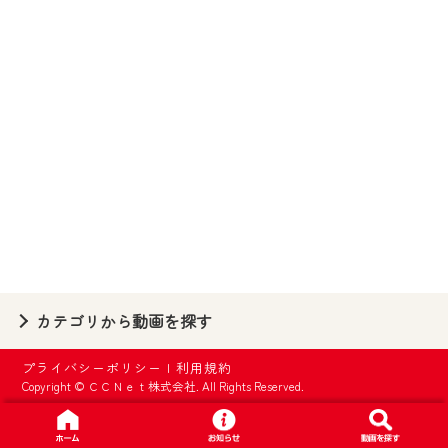
【ご注意】
2024年9月24日からはご加入者様へのサー
ビス向上のため、
『CCNet Web TV』を利用いただくには、
一部コンテンツを除き、
CCNetサービスへの加入と『CCNetマイ
ページ※』へのログインが必要となりま
す。
何卒、ご理解ご了承の程よろしくお願い
いたします。
※マイページへのログインには、MyIDが必
カテゴリから動画を探す
要となります。
※MyIDとは、CCNet Web TVを含むCCNetの
プライバシーポリシー
|
利用規約
各種サービスをご利用頂くためのIDです。
Copyright © ＣＣＮｅｔ株式会社. All Rights Reserved.
IDはお客様が使っているメールアドレス
で設定できます。