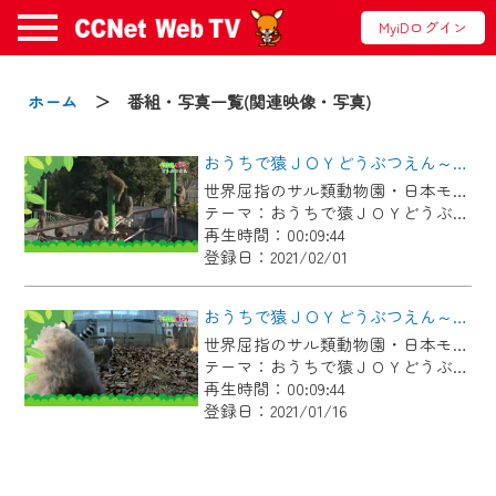
MyiDログイン
お知らせ
ホーム
＞ 番組・写真一覧(関連映像・写真)
おうちで猿ＪＯＹどうぶつえん～ヤクシマザル～(2021年1月16日初回放送)
2024/09/02
世界屈指のサル類動物園・日本モンキーセンター協力の親子で学べる動物番組。(毎月1日･16日更新/10分番組)
動画配信サービス『CCNet Web TV』は2024
テーマ：おうちで猿ＪＯＹどうぶつえん
年9月24日からリニューアルします！
再生時間：00:09:44
登録日：2021/02/01
【変更点】
◆デザイン変更により、お住まいの地域
おうちで猿ＪＯＹどうぶつえん～ワオキツネザル～(2021年1月1日初回放送)
の動画コンテンツが一目瞭然。
世界屈指のサル類動物園・日本モンキーセンター協力の親子で学べる動物番組。(毎月1日･16日更新/10分番組)
テーマ：おうちで猿ＪＯＹどうぶつえん
◆当社アプリやＰＣブラウザから、いつ
再生時間：00:09:44
でも・どこでも・外出先でも！
登録日：2021/01/16
CCNetサービスエリア20市町の地域情報
番組をご視聴いただけます！