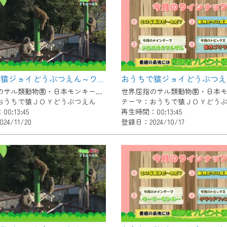
いただくには、一部コンテンツを除き、
CNetマイページ※』へのログインが必要となります。
くお願いいたします。
yIDが必要となります。
Vを含むCCNetの各種サービスをご利用頂くためのIDです。
おうちで猿ジョイどうぶつえん～ワオキツネザル～（2024年10月16日初回放送）
アドレスで設定できます。
世界屈指のサル類動物園・日本モンキーセンター協力の親子で学べる動物番組。
ーメールアドレスでも作成可能です）
おうちで猿ＪＯＹどうぶつえん
テーマ：おうちで猿ＪＯＹどう
0:13:45
再生時間：00:13:45
Dの新規登録は
こちら
から
4/11/20
登録日：2024/10/17
は引き続きご視聴いただけます。
ルにともないメンテナンス作業を予定しています。
の画面が「メンテナンス中」になり、ご利用いただけません。