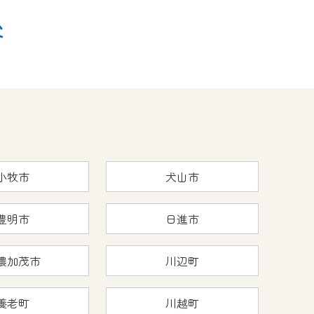
後
小牧市
犬山市
豊明市
日進市
濃加茂市
川辺町
養老町
川越町