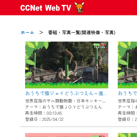
ホーム
＞ 番組・写真一覧(関連映像・写真)
2024/09/02
動画配信サービス『CCNet Web
【変更点】
おうちで猿ジョイどうぶつえん～進化ってどういうこと？～（2025年3月16日初回放送）
◆デザイン変更により、お住ま
世界屈指のサル類動物園・日本モンキーセンター協力の親子で学べる動物番組。
◆当社アプリやＰＣブラウザか
テーマ：おうちで猿ＪＯＹどうぶつえん
テーマ：
CCNetサービスエリア20市町
再生時間：00:13:45
再生時間：0
登録日：2025/04/22
登録日：20
【ご注意】
2024年9月24日からはご加入