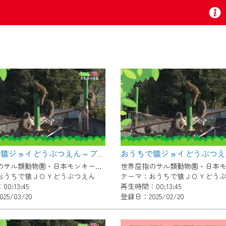
お知らせ
 TV』は2024年9月24日からリニューアルします！
おうちで猿ジョイどうぶつえん～ブラッザグエノン～（2025年2月16日初回放送）
いの地域の動画コンテンツが一目瞭然。
世界屈指のサル類動物園・日本モンキーセンター協力の親子で学べる動物番組。
ら、いつでも・どこでも・外出先でも！
おうちで猿ＪＯＹどうぶつえん
テーマ：おうちで猿ＪＯＹどう
の地域情報番組をご視聴いただけます！
0:13:45
再生時間：00:13:45
25/03/20
登録日：2025/02/20
者様へのサービス向上のため、