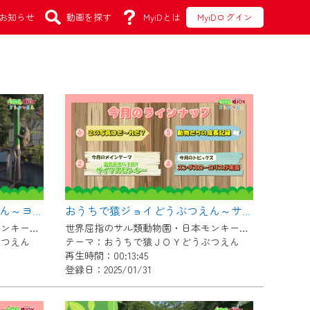
お知らせ
動画を探す
MyiDとは
MyiDログイン
おうちで猿ジョイどうぶつえん～ヨザルってどんなサル？～（2025年1月16日初回放送）
おうちで猿ジョイどうぶつえん～サイクスモンキー～（2024年12月16日初回放送）
世界屈指のサル類動物園・日本モンキーセンター協力の親子で学べる動物番組。
世界屈指のサル類動物園・日本モンキーセンター協力の親子で学べる動物番組。
ぶつえん
テーマ：おうちで猿ＪＯＹどうぶつえん
再生時間：00:13:45
登録日：2025/01/31