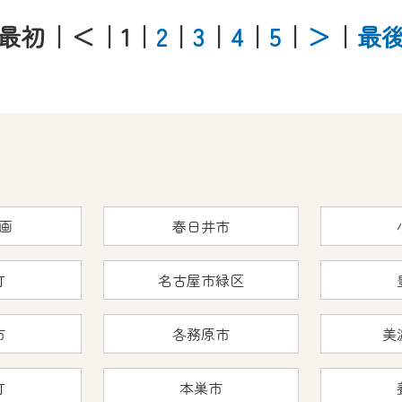
最初
｜＜
｜1
｜
2
｜
3
｜
4
｜
5
｜
＞
｜
最
画
春日井市
町
名古屋市緑区
市
各務原市
美
町
本巣市