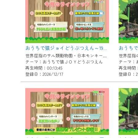
『CCNet Web TV』を利用
CCNetサービスへの加入と『C
何卒、ご理解ご了承の程よろし
※マイページへのログインには、M
※MyIDとは、CCNet Web T
おうちで猿ジョイどうぶつえん～190年前の霊長類図鑑～（2024年11月16日初回放送）
IDはお客様が使っているメール
世界屈指のサル類動物園・日本モンキーセンター協力の親子で学べる動物番組。
（GmailやYahooなどのフリ
テーマ：おうちで猿ＪＯＹどうぶつえん
テーマ：
再生時間：00:13:45
再生時間：0
※マイページへのログイン・MyI
登録日：2024/12/17
登録日：202
※CCNetアプリをご利用中の方
＜メンテナンス情報＞
CCNetWebTVのリニューア
日時 9/24 9:30～16:30
作業の間は、CCNetWebTV