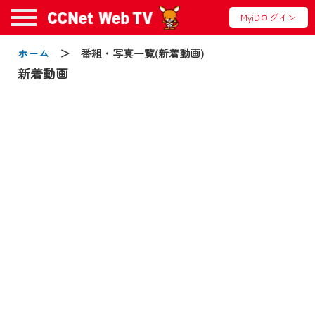
MyiDログイン
お知らせ
ホーム
＞ 番組・写真一覧(新着動画)
新着動画
2024/09/02
動画配信サービス『CCNet Web TV』は2024
年9月24日からリニューアルします！
【変更点】
◆デザイン変更により、お住まいの地域
の動画コンテンツが一目瞭然。
◆当社アプリやＰＣブラウザから、いつ
でも・どこでも・外出先でも！
CCNetサービスエリア20市町の地域情報
番組をご視聴いただけます！