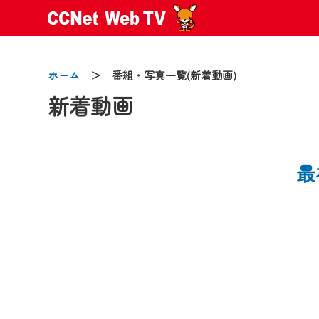
ホーム
＞ 番組・写真一覧(新着動画)
新着動画
2024/09/02
動画配信サービス『CCNet Web
最
【変更点】
◆デザイン変更により、お住ま
◆当社アプリやＰＣブラウザか
CCNetサービスエリア20市町
【ご注意】
2024年9月24日からはご加入
『CCNet Web TV』を利用
CCNetサービスへの加入と『C