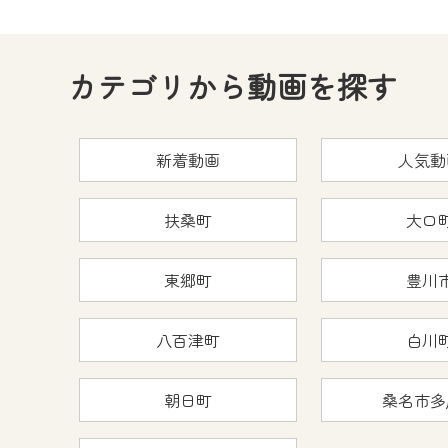
何卒、ご理解ご了承の程よろし
※マイページへのログインには、M
カテゴリから動画を探す
※MyIDとは、CCNet Web T
IDはお客様が使っているメール
（GmailやYahooなどのフリ
新着動画
人気動
※マイページへのログイン・MyI
※CCNetアプリをご利用中の方
扶桑町
大口
＜メンテナンス情報＞
東郷町
豊川
CCNetWebTVのリニューア
日時 9/24 9:30～16:30
八百津町
白川
作業の間は、CCNetWebTV
朝日町
桑名市多
ご不便をおかけいたしますが、ご