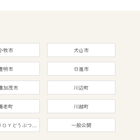
小牧市
犬山市
豊明市
日進市
濃加茂市
川辺町
養老町
川越町
おうちで猿ＪＯＹどうぶつえん
一般公開