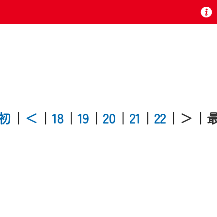
お知らせ
 TV』は2024年9月24日からリニューアルします！
初
｜
＜
｜
18
｜
19
｜
20
｜
21
｜
22
｜＞
｜
いの地域の動画コンテンツが一目瞭然。
ら、いつでも・どこでも・外出先でも！
の地域情報番組をご視聴いただけます！
者様へのサービス向上のため、
いただくには、一部コンテンツを除き、
CNetマイページ※』へのログインが必要となります。