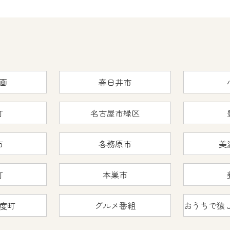
くお願いいたします。
yIDが必要となります。
Vを含むCCNetの各種サービスをご利用頂くためのIDです。
アドレスで設定できます。
ーメールアドレスでも作成可能です）
画
春日井市
Dの新規登録は
こちら
から
は引き続きご視聴いただけます。
町
名古屋市緑区
市
各務原市
美
ルにともないメンテナンス作業を予定しています。
町
本巣市
の画面が「メンテナンス中」になり、ご利用いただけません。
度町
グルメ番組
了承の程よろしくお願いいたします。