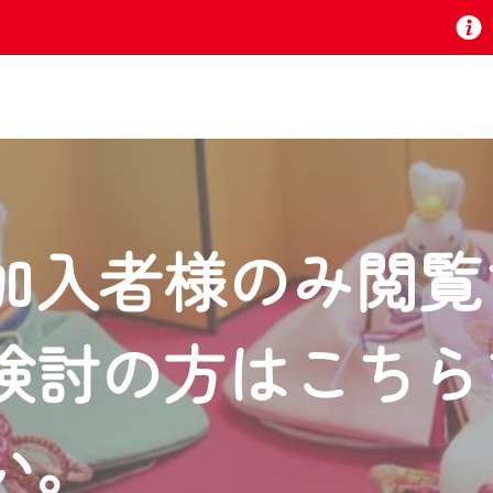
お知らせ
加入者様のみ閲覧
 TV』は2024年9月24日からリニューアルします！
検討の方はこちら
いの地域の動画コンテンツが一目瞭然。
ら、いつでも・どこでも・外出先でも！
の地域情報番組をご視聴いただけます！
い。