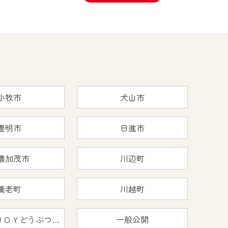
小牧市
犬山市
豊明市
日進市
濃加茂市
川辺町
養老町
川越町
おうちで猿ＪＯＹどうぶつえん
一般公開