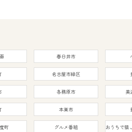
画
春日井市
町
名古屋市緑区
市
各務原市
美
町
本巣市
度町
グルメ番組