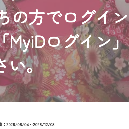
者様へのサービス向上のため、
持ちの方でログイ
いただくには、一部コンテンツを除き、
CNetマイページ※』へのログインが必要となります。
くお願いいたします。
MyiDログイン
yIDが必要となります。
Vを含むCCNetの各種サービスをご利用頂くためのIDです。
アドレスで設定できます。
さい。
ーメールアドレスでも作成可能です）
Dの新規登録は
こちら
から
は引き続きご視聴いただけます。
ルにともないメンテナンス作業を予定しています。
2026/06/04～2026/12/03