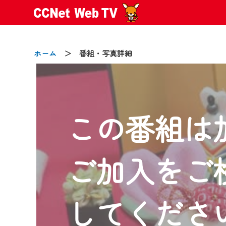
ホーム
＞ 番組・写真詳細
この番組は
2024/09/02
動画配信サービス『CCNet Web
【変更点】
ご加入をご
◆デザイン変更により、お住ま
◆当社アプリやＰＣブラウザか
CCNetサービスエリア20市町
してくださ
【ご注意】