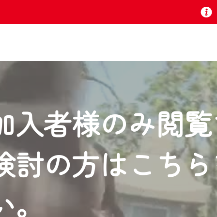
お知らせ
加入者様のみ閲覧
 TV』は2024年9月24日からリニューアルします！
検討の方はこちら
いの地域の動画コンテンツが一目瞭然。
ら、いつでも・どこでも・外出先でも！
の地域情報番組をご視聴いただけます！
い。