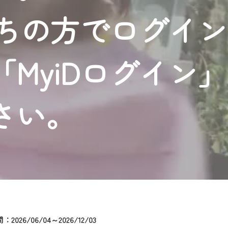
者様へのサービス向上のため、
持ちの方でログイ
いただくには、一部コンテンツを除き、
CNetマイページ※』へのログインが必要となります。
くお願いいたします。
MyiDログイン
yIDが必要となります。
Vを含むCCNetの各種サービスをご利用頂くためのIDです。
アドレスで設定できます。
さい。
ーメールアドレスでも作成可能です）
Dの新規登録は
こちら
から
は引き続きご視聴いただけます。
ルにともないメンテナンス作業を予定しています。
2026/06/04～2026/12/03