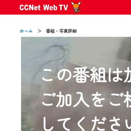
ホーム
＞ 番組・写真詳細
この番組は
2024/09/02
動画配信サービス『CCNet Web
【変更点】
ご加入をご
◆デザイン変更により、お住ま
◆当社アプリやＰＣブラウザか
CCNetサービスエリア20市町
してくださ
【ご注意】