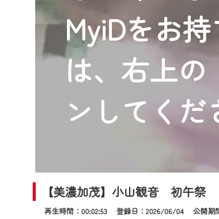
2024年9月24日からはご加入
MyiDをお
『CCNet Web TV』を利用
CCNetサービスへの加入と『C
何卒、ご理解ご了承の程よろし
は、右上の「
※マイページへのログインには、M
※MyIDとは、CCNet Web T
IDはお客様が使っているメール
ンしてくだ
（GmailやYahooなどのフリ
※マイページへのログイン・MyI
※CCNetアプリをご利用中の方
＜メンテナンス情報＞
CCNetWebTVのリニューア
【美濃加茂】小山観音 初午祭
日時 9/24 9:30～16:30
再生時間：00:02:53 登録日：2026/06/04
公開期間：