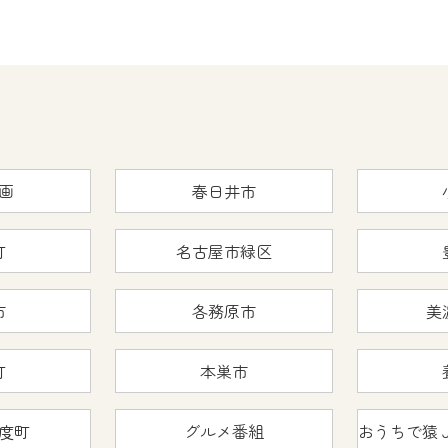
画
春日井市
町
名古屋市緑区
市
各務原市
美
町
本巣市
度町
グルメ番組