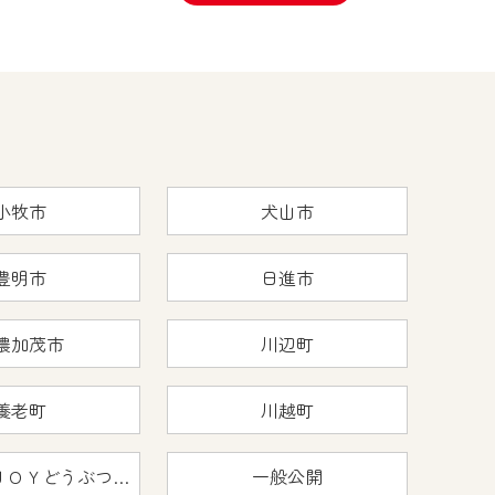
小牧市
犬山市
豊明市
日進市
濃加茂市
川辺町
養老町
川越町
おうちで猿ＪＯＹどうぶつえん
一般公開