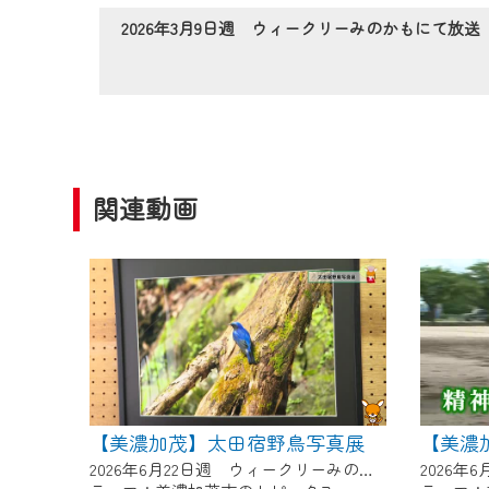
作業の間は、CCNetWebTV
2026年3月9日週 ウィークリーみのかもにて放送
ご不便をおかけいたしますが、ご
関連動画
【美濃加茂】太田宿野鳥写真展
【美濃
2026年6月22日週 ウィークリーみのかもにて放送