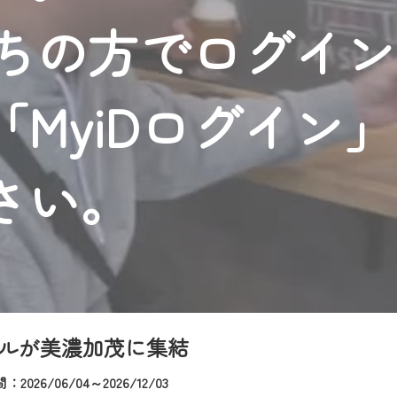
者様へのサービス向上のため、
持ちの方でログイ
いただくには、一部コンテンツを除き、
CNetマイページ※』へのログインが必要となります。
くお願いいたします。
MyiDログイン
yIDが必要となります。
Vを含むCCNetの各種サービスをご利用頂くためのIDです。
アドレスで設定できます。
さい。
ーメールアドレスでも作成可能です）
Dの新規登録は
こちら
から
は引き続きご視聴いただけます。
ルにともないメンテナンス作業を予定しています。
ルが美濃加茂に集結
2026/06/04～2026/12/03