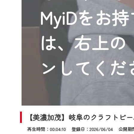
2024年9月24日からはご加入
MyiDをお
『CCNet Web TV』を利用
CCNetサービスへの加入と『C
何卒、ご理解ご了承の程よろし
は、右上の「
※マイページへのログインには、M
※MyIDとは、CCNet Web T
IDはお客様が使っているメール
ンしてくだ
（GmailやYahooなどのフリ
※マイページへのログイン・MyI
※CCNetアプリをご利用中の方
＜メンテナンス情報＞
CCNetWebTVのリニューア
【美濃加茂】岐阜のクラフトビー
日時 9/24 9:30～16:30
再生時間：00:04:10 登録日：2026/06/04
公開期間：