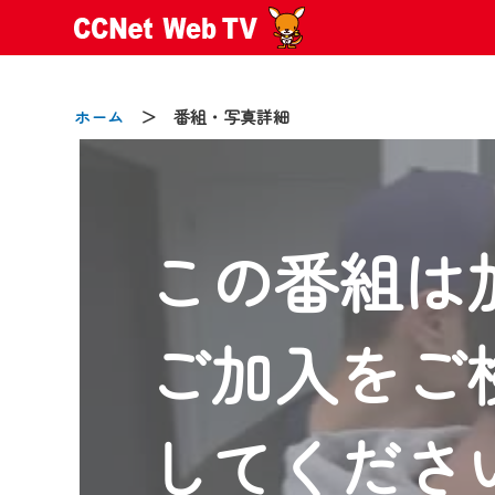
ホーム
＞ 番組・写真詳細
この番組は
2024/09/02
動画配信サービス『CCNet Web
【変更点】
ご加入をご
◆デザイン変更により、お住ま
◆当社アプリやＰＣブラウザか
CCNetサービスエリア20市町
してくださ
【ご注意】