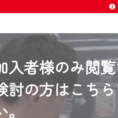
お知らせ
加入者様のみ閲覧
 TV』は2024年9月24日からリニューアルします！
検討の方はこちら
いの地域の動画コンテンツが一目瞭然。
ら、いつでも・どこでも・外出先でも！
の地域情報番組をご視聴いただけます！
い。