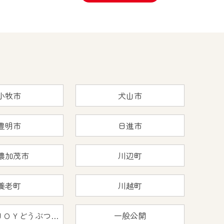
小牧市
犬山市
豊明市
日進市
濃加茂市
川辺町
養老町
川越町
おうちで猿ＪＯＹどうぶつえん
一般公開