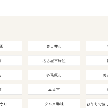
画
春日井市
町
名古屋市緑区
市
各務原市
美
町
本巣市
度町
グルメ番組