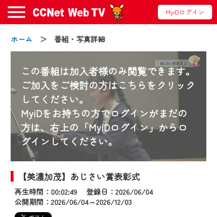
MyiDログイン
ホーム
＞ 番組・写真詳細
この番組は加入者様のみ閲覧できます。
ご加入をご検討の方はこちらをクリック
してください。
お知らせ
MyiDをお持ちの方でログインがまだの
方は、右上の「MyiDログイン」からロ
グインしてください。
2024/09/02
動画配信サービス『CCNet Web TV』は2024
年9月24日からリニューアルします！
【美濃加茂】あじさい賞表彰式
再生時間：00:02:49 登録日：2026/06/04
【変更点】
公開期間：2026/06/04～2026/12/03
◆デザイン変更により、お住まいの地域