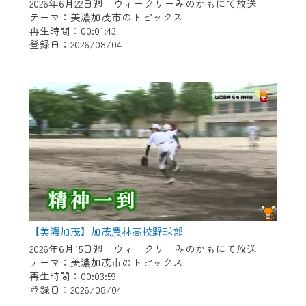
※マイページへのログインには、MyIDが必
2026年6月22日週 ウィークリーみのかもにて放送
要となります。
テーマ：美濃加茂市のトピックス
再生時間：00:01:43
※MyIDとは、CCNet Web TVを含むCCNetの
登録日：2026/08/04
各種サービスをご利用頂くためのIDです。
IDはお客様が使っているメールアドレス
で設定できます。
（GmailやYahooなどのフリーメールアドレ
スでも作成可能です）
※マイページへのログイン・MyIDの新規登
録は
こちら
から
※CCNetアプリをご利用中の方は引き続き
ご視聴いただけます。
＜メンテナンス情報＞
【美濃加茂】加茂農林高校野球部
CCNetWebTVのリニューアルにともないメ
2026年6月15日週 ウィークリーみのかもにて放送
テーマ：美濃加茂市のトピックス
ンテナンス作業を予定しています。
再生時間：00:03:59
登録日：2026/08/04
日時 9/24 9:30～16:30