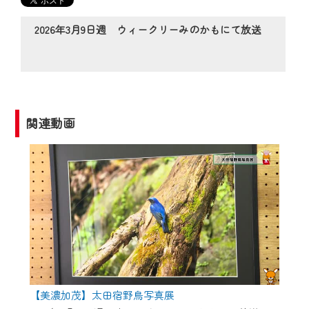
の動画コンテンツが一目瞭然。
◆当社アプリやＰＣブラウザから、いつ
2026年3月9日週 ウィークリーみのかもにて放送
でも・どこでも・外出先でも！
CCNetサービスエリア20市町の地域情報
番組をご視聴いただけます！
【ご注意】
関連動画
2024年9月24日からはご加入者様へのサー
ビス向上のため、
『CCNet Web TV』を利用いただくには、
一部コンテンツを除き、
CCNetサービスへの加入と『CCNetマイ
ページ※』へのログインが必要となりま
す。
何卒、ご理解ご了承の程よろしくお願い
いたします。
【美濃加茂】太田宿野鳥写真展