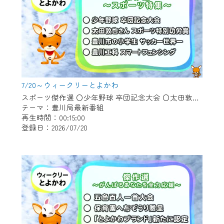
7/20～ウィークリーとよかわ
スポーツ傑作選 〇少年野球 卒団記念大会 〇太田敦也さん スポーツ特別功労賞 〇豊川市の小学生 サッカー世界一 〇豊川工科 スマートフェンシング
テーマ：豊川局最新番組
再生時間：00:15:00
登録日：2026/07/20