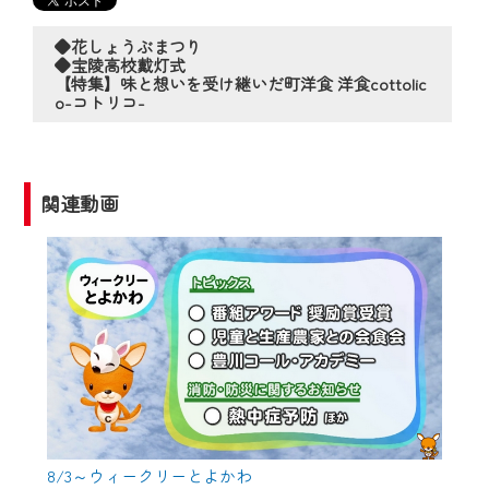
の動画コンテンツが一目瞭然。
◆当社アプリやＰＣブラウザから、いつ
◆花しょうぶまつり
でも・どこでも・外出先でも！
◆宝陵高校戴灯式
【特集】味と想いを受け継いだ町洋食 洋食cottolic
CCNetサービスエリア20市町の地域情報
o-コトリコ-
番組をご視聴いただけます！
【ご注意】
関連動画
2024年9月24日からはご加入者様へのサー
ビス向上のため、
『CCNet Web TV』を利用いただくには、
一部コンテンツを除き、
CCNetサービスへの加入と『CCNetマイ
ページ※』へのログインが必要となりま
す。
何卒、ご理解ご了承の程よろしくお願い
いたします。
8/3～ウィークリーとよかわ