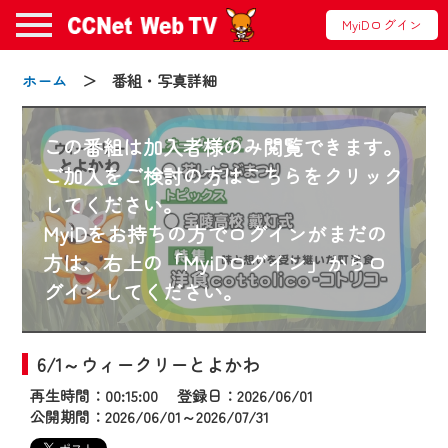
MyiDログイン
ホーム
＞ 番組・写真詳細
この番組は加入者様のみ閲覧できます。
ご加入をご検討の方はこちらをクリック
してください。
お知らせ
MyiDをお持ちの方でログインがまだの
方は、右上の「MyiDログイン」からロ
グインしてください。
2024/09/02
動画配信サービス『CCNet Web TV』は2024
年9月24日からリニューアルします！
6/1～ウィークリーとよかわ
再生時間：00:15:00 登録日：2026/06/01
【変更点】
公開期間：2026/06/01～2026/07/31
◆デザイン変更により、お住まいの地域