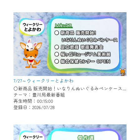
作業の間は、CCNetWebTVの画面が「メン
テナンス中」になり、ご利用いただけませ
ん。
ご不便をおかけいたしますが、ご了承の程
よろしくお願いいたします。
7/27～ウィークリーとよかわ
〇新商品 販売開始！いなりんぬいぐるみペンケース 〇足立歌謡 歌謡発表会 〇桜ヶ丘ミュージアム美術展 〇総合保健センター OPEN
テーマ：豊川局最新番組
再生時間：00:15:00
登録日：2026/07/28