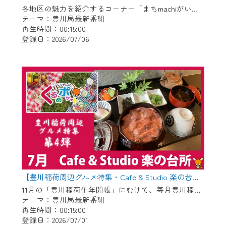
各地区の魅力を紹介するコーナー「まちmachiがいど」傑作選 〇御津地区 〇市田地区 〇下長山地区 〇御油地区 〇豊地区
テーマ：豊川局最新番組
再生時間：00:15:00
登録日：2026/07/06
【豊川稲荷周辺グルメ特集・Cafe & Studio 楽の台所】Cちゃんのぐるめポケット
11月の「豊川稲荷午年開帳」にむけて、毎月豊川稲荷周辺のグルメを紹介します！ 今回は昨年6月にオープンした管理栄養士がプロデュースするお店「Cafe & Studio 楽の台所」です。
テーマ：豊川局最新番組
再生時間：00:15:00
登録日：2026/07/01