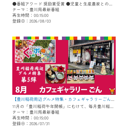
※マイページへのログインには、MyIDが必
●番組アワード 奨励賞受賞 ●児童と生産農家との会食会 ●豊川コール・アカデミー ●消防・防災に関するお知らせ「熱中症予防」ほか
要となります。
テーマ：豊川局最新番組
※MyIDとは、CCNet Web TVを含むCCNetの
再生時間：00:15:00
登録日：2026/08/03
各種サービスをご利用頂くためのIDです。
IDはお客様が使っているメールアドレス
で設定できます。
（GmailやYahooなどのフリーメールアドレ
スでも作成可能です）
※マイページへのログイン・MyIDの新規登
録は
こちら
から
※CCNetアプリをご利用中の方は引き続き
ご視聴いただけます。
＜メンテナンス情報＞
【豊川稲荷周辺グルメ特集・カフェギャラリーごん】Cちゃんのぐるめポケット
CCNetWebTVのリニューアルにともないメ
11月の「豊川稲荷午年開帳」にむけて、毎月豊川稲荷周辺のグルメを紹介します！ 今回は狐のグッズや縁起物を展示＆販売している古民家カフェ！自慢のお狐ぜんざいやお狐メニューが食べられます♪
ンテナンス作業を予定しています。
テーマ：豊川局最新番組
再生時間：00:15:00
登録日：2026/07/31
日時 9/24 9:30～16:30