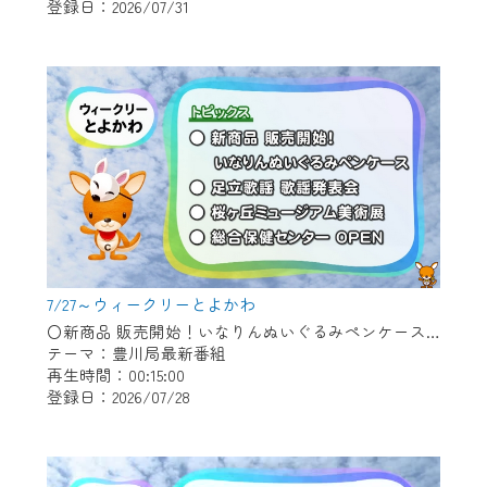
登録日：2026/07/31
作業の間は、CCNetWebTVの画面が「メン
テナンス中」になり、ご利用いただけませ
ん。
ご不便をおかけいたしますが、ご了承の程
よろしくお願いいたします。
7/27～ウィークリーとよかわ
〇新商品 販売開始！いなりんぬいぐるみペンケース 〇足立歌謡 歌謡発表会 〇桜ヶ丘ミュージアム美術展 〇総合保健センター OPEN
テーマ：豊川局最新番組
再生時間：00:15:00
登録日：2026/07/28