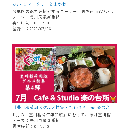
7/6～ウィークリーとよかわ
各地区の魅力を紹介するコーナー「まちmachiがいど」傑作選 〇御津地区 〇市田地区 〇下長山地区 〇御油地区 〇豊地区
テーマ：豊川局最新番組
再生時間：00:15:00
登録日：2026/07/06
【豊川稲荷周辺グルメ特集・Cafe & Studio 楽の台所】Cちゃんのぐるめポケット
11月の「豊川稲荷午年開帳」にむけて、毎月豊川稲荷周辺のグルメを紹介します！ 今回は昨年6月にオープンした管理栄養士がプロデュースするお店「Cafe & Studio 楽の台所」です。
テーマ：豊川局最新番組
再生時間：00:15:00