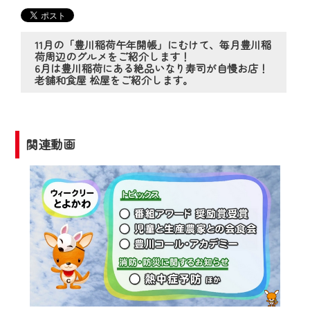
の動画コンテンツが一目瞭然。
◆当社アプリやＰＣブラウザから、いつ
でも・どこでも・外出先でも！
11月の「豊川稲荷午年開帳」にむけて、毎月豊川稲
荷周辺のグルメをご紹介します！
CCNetサービスエリア20市町の地域情報
6月は豊川稲荷にある絶品いなり寿司が自慢お店！
番組をご視聴いただけます！
老舗和食屋 松屋をご紹介します。
【ご注意】
2024年9月24日からはご加入者様へのサー
関連動画
ビス向上のため、
『CCNet Web TV』を利用いただくには、
一部コンテンツを除き、
CCNetサービスへの加入と『CCNetマイ
ページ※』へのログインが必要となりま
す。
何卒、ご理解ご了承の程よろしくお願い
いたします。