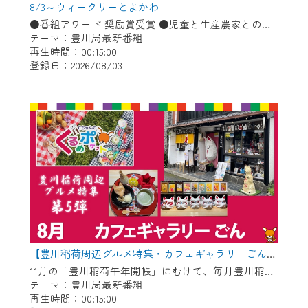
※マイページへのログインには、MyIDが必
8/3～ウィークリーとよかわ
要となります。
●番組アワード 奨励賞受賞 ●児童と生産農家との会食会 ●豊川コール・アカデミー ●消防・防災に関するお知らせ「熱中症予防」ほか
※MyIDとは、CCNet Web TVを含むCCNetの
テーマ：豊川局最新番組
再生時間：00:15:00
各種サービスをご利用頂くためのIDです。
登録日：2026/08/03
IDはお客様が使っているメールアドレス
で設定できます。
（GmailやYahooなどのフリーメールアドレ
スでも作成可能です）
※マイページへのログイン・MyIDの新規登
録は
こちら
から
※CCNetアプリをご利用中の方は引き続き
ご視聴いただけます。
＜メンテナンス情報＞
CCNetWebTVのリニューアルにともないメ
【豊川稲荷周辺グルメ特集・カフェギャラリーごん】Cちゃんのぐるめポケット
ンテナンス作業を予定しています。
11月の「豊川稲荷午年開帳」にむけて、毎月豊川稲荷周辺のグルメを紹介します！ 今回は狐のグッズや縁起物を展示＆販売している古民家カフェ！自慢のお狐ぜんざいやお狐メニューが食べられます♪
テーマ：豊川局最新番組
再生時間：00:15:00
日時 9/24 9:30～16:30