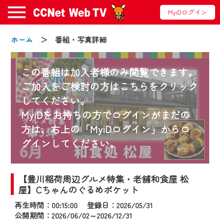
MyiDログイン
ホーム
＞ 番組・写真詳細
この番組は加入者様のみ閲覧できます。
ご加入をご検討の方はこちらをクリック
してください。
お知らせ
MyiDをお持ちの方でログインがまだの
方は、右上の「MyiDログイン」からロ
グインしてください。
2024/09/02
動画配信サービス『CCNet Web TV』は2024
年9月24日からリニューアルします！
【豊川稲荷周辺グルメ特集・老舗和食屋 松
屋】Cちゃんのぐるめポケット
【変更点】
再生時間：00:15:00 登録日：2026/05/31
◆デザイン変更により、お住まいの地域
公開期間：2026/06/02～2026/12/31