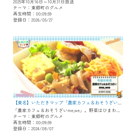
2025年10月16日～10月31日放送
で設定できます。
テーマ：東郷町のグルメ
再生時間：00:09:59
（GmailやYahooなどのフリーメールアドレ
登録日：2026/05/27
スでも作成可能です）
※マイページへのログイン・MyIDの新規登
録は
こちら
から
※CCNetアプリをご利用中の方は引き続き
ご視聴いただけます。
＜メンテナンス情報＞
CCNetWebTVのリニューアルにともないメ
ンテナンス作業を予定しています。
日時 9/24 9:30～16:30
【東名】いただきマップ「農家カフェ＆おそうざいme,we」
「農家カフェ＆おそうざいme,we」。野菜はひまわり元気農園で有機栽培されたものが中心のため安心です。店内や向かいの直売所で野菜を買うこともできます！
テーマ：東郷町のグルメ
作業の間は、CCNetWebTVの画面が「メン
再生時間：00:09:59
テナンス中」になり、ご利用いただけませ
登録日：2024/08/07
ん。