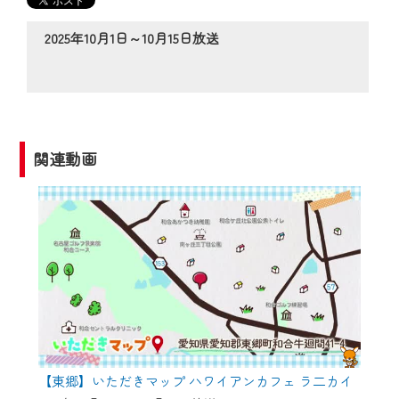
番組をご視聴いただけます！
2025年10月1日～10月15日放送
【ご注意】
2024年9月24日からはご加入者様へのサー
ビス向上のため、
『CCNet Web TV』を利用いただくには、
一部コンテンツを除き、
関連動画
CCNetサービスへの加入と『CCNetマイ
ページ※』へのログインが必要となりま
す。
何卒、ご理解ご了承の程よろしくお願い
いたします。
※マイページへのログインには、MyIDが必
要となります。
※MyIDとは、CCNet Web TVを含むCCNetの
各種サービスをご利用頂くためのIDです。
【東郷】いただきマップ ハワイアンカフェ ラ二カイ
IDはお客様が使っているメールアドレス