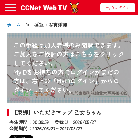
MyiDログイン
ホーム
＞ 番組・写真詳細
お知らせ
この番組は加入者様のみ閲覧できます。
ご加入をご検討の方はこちらをクリック
2024/09/02
してください。
動画配信サービス『CCNet Web TV』は2024
MyiDをお持ちの方でログインがまだの
年9月24日からリニューアルします！
方は、右上の「MyiDログイン」からロ
グインしてください。
【変更点】
◆デザイン変更により、お住まいの地域
の動画コンテンツが一目瞭然。
【東郷】いただきマップ 乙女ちゃん
◆当社アプリやＰＣブラウザから、いつ
再生時間：00:09:59 登録日：2026/05/27
でも・どこでも・外出先でも！
公開期間：2026/05/27～2027/05/27
CCNetサービスエリア20市町の地域情報