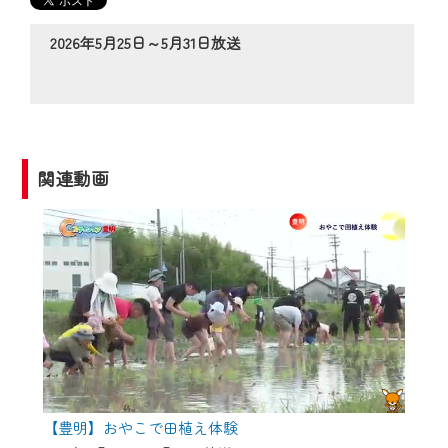
の動画コンテンツが一目瞭然。
◆当社アプリやＰＣブラウザから、いつ
2026年5月25日～5月31日放送
でも・どこでも・外出先でも！
CCNetサービスエリア20市町の地域情報
番組をご視聴いただけます！
【ご注意】
関連動画
2024年9月24日からはご加入者様へのサー
ビス向上のため、
『CCNet Web TV』を利用いただくには、
一部コンテンツを除き、
CCNetサービスへの加入と『CCNetマイ
ページ※』へのログインが必要となりま
す。
何卒、ご理解ご了承の程よろしくお願い
いたします。
【豊明】おやこで田植え体験