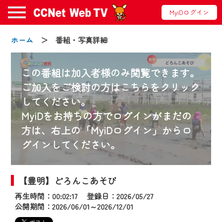
MyiDログイン
ホーム
＞ 番組・写真詳細
この番組は加入者様のみ閲覧できます。
ご加入をご検討の方はこちらをクリック
してください。
お知らせ
MyiDをお持ちの方でログインがまだの
方は、右上の「MyiDログイン」からロ
グインしてください。
2024/09/02
動画配信サービス『CCNet Web TV』は2024
年9月24日からリニューアルします！
【豊明】どろんこあそび
再生時間：00:02:17 登録日：2026/05/27
【変更点】
公開期間：2026/06/01～2026/12/01
◆デザイン変更により、お住まいの地域