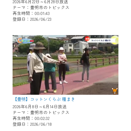
※マイページへのログインには、MyIDが必
2026年6月22日～6月28日放送
要となります。
テーマ：豊明市のトピックス
再生時間：00:01:43
※MyIDとは、CCNet Web TVを含むCCNetの
登録日：2026/06/23
各種サービスをご利用頂くためのIDです。
IDはお客様が使っているメールアドレス
で設定できます。
（GmailやYahooなどのフリーメールアドレ
スでも作成可能です）
※マイページへのログイン・MyIDの新規登
録は
こちら
から
※CCNetアプリをご利用中の方は引き続き
ご視聴いただけます。
＜メンテナンス情報＞
【豊明】コットンくらぶ 種まき
CCNetWebTVのリニューアルにともないメ
2026年6月8日～6月14日放送
テーマ：豊明市のトピックス
ンテナンス作業を予定しています。
再生時間：00:02:32
登録日：2026/06/18
日時 9/24 9:30～16:30