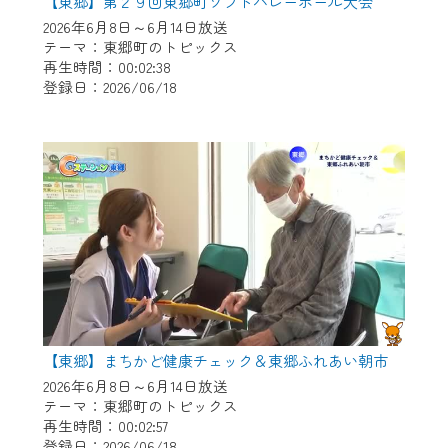
※マイページへのログインには、MyIDが必
【東郷】第２９回東郷町ソフトバレーボール大会
要となります。
2026年6月8日～6月14日放送
テーマ：東郷町のトピックス
※MyIDとは、CCNet Web TVを含むCCNetの
再生時間：00:02:38
各種サービスをご利用頂くためのIDです。
登録日：2026/06/18
IDはお客様が使っているメールアドレス
で設定できます。
（GmailやYahooなどのフリーメールアドレ
スでも作成可能です）
※マイページへのログイン・MyIDの新規登
録は
こちら
から
※CCNetアプリをご利用中の方は引き続き
ご視聴いただけます。
＜メンテナンス情報＞
【東郷】まちかど健康チェック＆東郷ふれあい朝市
CCNetWebTVのリニューアルにともないメ
2026年6月8日～6月14日放送
ンテナンス作業を予定しています。
テーマ：東郷町のトピックス
再生時間：00:02:57
日時 9/24 9:30～16:30
登録日：2026/06/18