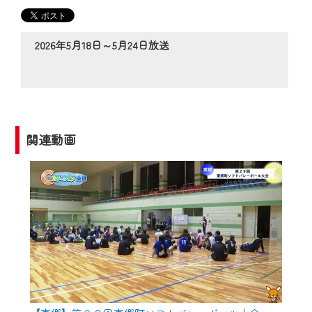
の動画コンテンツが一目瞭然。
◆当社アプリやＰＣブラウザから、いつ
でも・どこでも・外出先でも！
2026年5月18日～5月24日放送
CCNetサービスエリア20市町の地域情報
番組をご視聴いただけます！
【ご注意】
2024年9月24日からはご加入者様へのサー
関連動画
ビス向上のため、
『CCNet Web TV』を利用いただくには、
一部コンテンツを除き、
CCNetサービスへの加入と『CCNetマイ
ページ※』へのログインが必要となりま
す。
何卒、ご理解ご了承の程よろしくお願い
いたします。