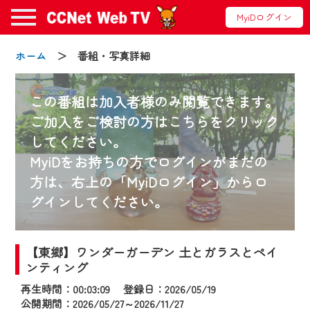
MyiDログイン
ホーム
＞ 番組・写真詳細
この番組は加入者様のみ閲覧できます。
ご加入をご検討の方はこちらをクリック
してください。
お知らせ
MyiDをお持ちの方でログインがまだの
方は、右上の「MyiDログイン」からロ
グインしてください。
2024/09/02
動画配信サービス『CCNet Web TV』は2024
年9月24日からリニューアルします！
【東郷】ワンダーガーデン 土とガラスとペイ
ンティング
【変更点】
再生時間：00:03:09 登録日：2026/05/19
◆デザイン変更により、お住まいの地域
公開期間：2026/05/27～2026/11/27