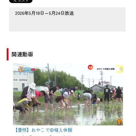
の動画コンテンツが一目瞭然。
◆当社アプリやＰＣブラウザから、いつ
2026年5月18日～5月24日放送
でも・どこでも・外出先でも！
CCNetサービスエリア20市町の地域情報
番組をご視聴いただけます！
【ご注意】
関連動画
2024年9月24日からはご加入者様へのサー
ビス向上のため、
『CCNet Web TV』を利用いただくには、
一部コンテンツを除き、
CCNetサービスへの加入と『CCNetマイ
ページ※』へのログインが必要となりま
す。
何卒、ご理解ご了承の程よろしくお願い
いたします。
【豊明】おやこで田植え体験