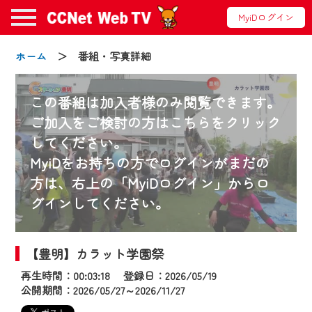
MyiDログイン
ホーム
＞ 番組・写真詳細
この番組は加入者様のみ閲覧できます。
ご加入をご検討の方はこちらをクリック
してください。
お知らせ
MyiDをお持ちの方でログインがまだの
方は、右上の「MyiDログイン」からロ
グインしてください。
2024/09/02
動画配信サービス『CCNet Web TV』は2024
年9月24日からリニューアルします！
【豊明】カラット学園祭
再生時間：00:03:18 登録日：2026/05/19
【変更点】
公開期間：2026/05/27～2026/11/27
◆デザイン変更により、お住まいの地域