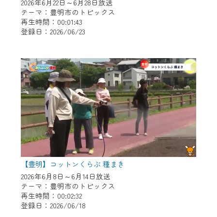
※マイページへのログインには、MyIDが必
2026年6月22日～6月28日放送
要となります。
テーマ：豊明市のトピックス
再生時間：00:01:43
※MyIDとは、CCNet Web TVを含むCCNetの
登録日：2026/06/23
各種サービスをご利用頂くためのIDです。
IDはお客様が使っているメールアドレス
で設定できます。
（GmailやYahooなどのフリーメールアドレ
スでも作成可能です）
※マイページへのログイン・MyIDの新規登
録は
こちら
から
※CCNetアプリをご利用中の方は引き続き
ご視聴いただけます。
＜メンテナンス情報＞
【豊明】コットンくらぶ 種まき
CCNetWebTVのリニューアルにともないメ
2026年6月8日～6月14日放送
テーマ：豊明市のトピックス
ンテナンス作業を予定しています。
再生時間：00:02:32
登録日：2026/06/18
日時 9/24 9:30～16:30