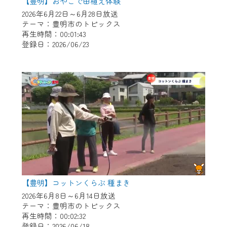
※マイページへのログインには、MyIDが必
【豊明】おやこで田植え体験
要となります。
2026年6月22日～6月28日放送
テーマ：豊明市のトピックス
※MyIDとは、CCNet Web TVを含むCCNetの
再生時間：00:01:43
各種サービスをご利用頂くためのIDです。
登録日：2026/06/23
IDはお客様が使っているメールアドレス
で設定できます。
（GmailやYahooなどのフリーメールアドレ
スでも作成可能です）
※マイページへのログイン・MyIDの新規登
録は
こちら
から
※CCNetアプリをご利用中の方は引き続き
ご視聴いただけます。
＜メンテナンス情報＞
【豊明】コットンくらぶ 種まき
CCNetWebTVのリニューアルにともないメ
2026年6月8日～6月14日放送
ンテナンス作業を予定しています。
テーマ：豊明市のトピックス
再生時間：00:02:32
日時 9/24 9:30～16:30
登録日：2026/06/18