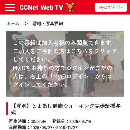
MyiDログイン
ホーム
＞ 番組・写真詳細
この番組は加入者様のみ閲覧できます。
ご加入をご検討の方はこちらをクリック
してください。
お知らせ
MyiDをお持ちの方でログインがまだの
方は、右上の「MyiDログイン」からロ
グインしてください。
2024/09/02
動画配信サービス『CCNet Web TV』は2024
年9月24日からリニューアルします！
【豊明】とよあけ健康ウォーキング完歩証授与
式
【変更点】
再生時間：00:02:46 登録日：2026/05/19
◆デザイン変更により、お住まいの地域
公開期間：2026/05/27～2026/11/27