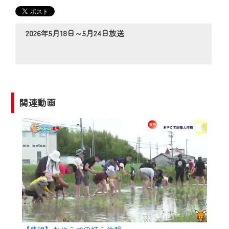
の動画コンテンツが一目瞭然。
◆当社アプリやＰＣブラウザから、いつ
でも・どこでも・外出先でも！
2026年5月18日～5月24日放送
CCNetサービスエリア20市町の地域情報
番組をご視聴いただけます！
【ご注意】
2024年9月24日からはご加入者様へのサー
関連動画
ビス向上のため、
『CCNet Web TV』を利用いただくには、
一部コンテンツを除き、
CCNetサービスへの加入と『CCNetマイ
ページ※』へのログインが必要となりま
す。
何卒、ご理解ご了承の程よろしくお願い
いたします。