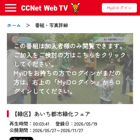
MyiDログイン
ホーム
＞ 番組・写真詳細
この番組は加入者様のみ閲覧できます。
ご加入をご検討の方はこちらをクリック
してください。
お知らせ
MyiDをお持ちの方でログインがまだの
方は、右上の「MyiDログイン」からロ
グインしてください。
2024/09/02
動画配信サービス『CCNet Web TV』は2024
年9月24日からリニューアルします！
【緑区】あいち都市緑化フェア
再生時間：00:03:41 登録日：2026/05/19
【変更点】
公開期間：2026/05/27～2026/11/27
◆デザイン変更により、お住まいの地域