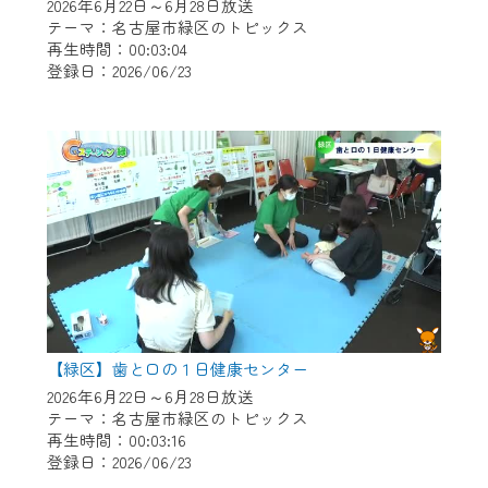
※マイページへのログインには、MyIDが必
2026年6月22日～6月28日放送
要となります。
テーマ：名古屋市緑区のトピックス
再生時間：00:03:04
※MyIDとは、CCNet Web TVを含むCCNetの
登録日：2026/06/23
各種サービスをご利用頂くためのIDです。
IDはお客様が使っているメールアドレス
で設定できます。
（GmailやYahooなどのフリーメールアドレ
スでも作成可能です）
※マイページへのログイン・MyIDの新規登
録は
こちら
から
※CCNetアプリをご利用中の方は引き続き
ご視聴いただけます。
＜メンテナンス情報＞
【緑区】歯と口の１日健康センター
CCNetWebTVのリニューアルにともないメ
2026年6月22日～6月28日放送
テーマ：名古屋市緑区のトピックス
ンテナンス作業を予定しています。
再生時間：00:03:16
登録日：2026/06/23
日時 9/24 9:30～16:30