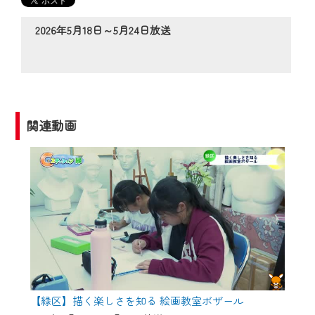
の動画コンテンツが一目瞭然。
◆当社アプリやＰＣブラウザから、いつ
2026年5月18日～5月24日放送
でも・どこでも・外出先でも！
CCNetサービスエリア20市町の地域情報
番組をご視聴いただけます！
【ご注意】
関連動画
2024年9月24日からはご加入者様へのサー
ビス向上のため、
『CCNet Web TV』を利用いただくには、
一部コンテンツを除き、
CCNetサービスへの加入と『CCNetマイ
ページ※』へのログインが必要となりま
す。
何卒、ご理解ご了承の程よろしくお願い
いたします。
【緑区】描く楽しさを知る 絵画教室ボザール