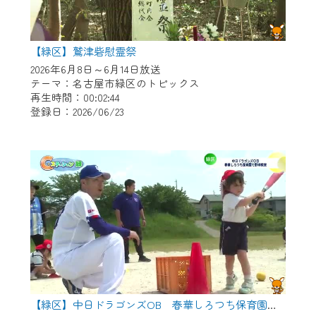
【緑区】鷲津砦慰霊祭
2026年6月8日～6月14日放送
テーマ：名古屋市緑区のトピックス
再生時間：00:02:44
登録日：2026/06/23
【緑区】中日ドラゴンズOB 春華しろつち保育園で野球教室