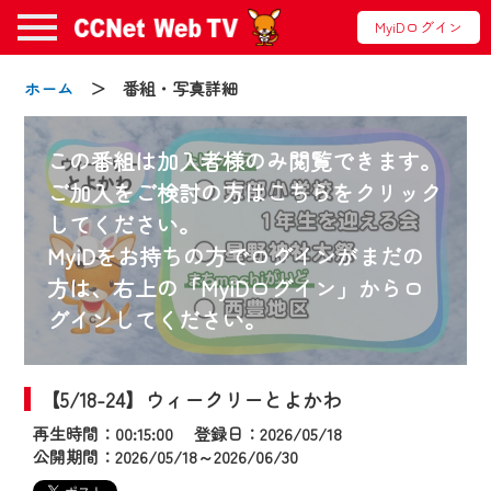
MyiDログイン
ホーム
＞ 番組・写真詳細
この番組は加入者様のみ閲覧できます。
ご加入をご検討の方はこちらをクリック
してください。
お知らせ
MyiDをお持ちの方でログインがまだの
方は、右上の「MyiDログイン」からロ
グインしてください。
2024/09/02
動画配信サービス『CCNet Web TV』は2024
年9月24日からリニューアルします！
【5/18-24】ウィークリーとよかわ
再生時間：00:15:00 登録日：2026/05/18
【変更点】
公開期間：2026/05/18～2026/06/30
◆デザイン変更により、お住まいの地域