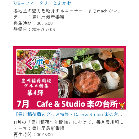
7/6～ウィークリーとよかわ
各地区の魅力を紹介するコーナー「まちmachiがいど」傑作選 〇御津地区 〇市田地区 〇下長山地区 〇御油地区 〇豊地区
テーマ：豊川局最新番組
再生時間：00:15:00
登録日：2026/07/06
【豊川稲荷周辺グルメ特集・Cafe & Studio 楽の台所】Cちゃんのぐるめポケット
11月の「豊川稲荷午年開帳」にむけて、毎月豊川稲荷周辺のグルメを紹介します！ 今回は昨年6月にオープンした管理栄養士がプロデュースするお店「Cafe & Studio 楽の台所」です。
テーマ：豊川局最新番組
再生時間：00:15:00