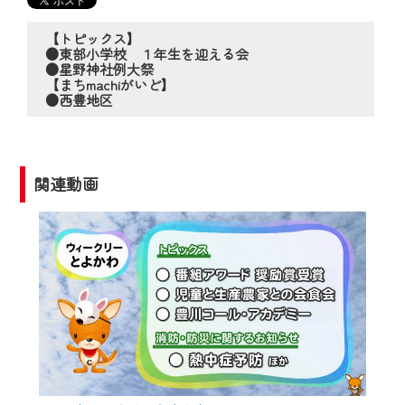
の動画コンテンツが一目瞭然。
◆当社アプリやＰＣブラウザから、いつ
【トピックス】
でも・どこでも・外出先でも！
●東部小学校 １年生を迎える会
●星野神社例大祭
CCNetサービスエリア20市町の地域情報
【まちmachiがいど】
番組をご視聴いただけます！
●西豊地区
【ご注意】
2024年9月24日からはご加入者様へのサー
関連動画
ビス向上のため、
『CCNet Web TV』を利用いただくには、
一部コンテンツを除き、
CCNetサービスへの加入と『CCNetマイ
ページ※』へのログインが必要となりま
す。
何卒、ご理解ご了承の程よろしくお願い
いたします。