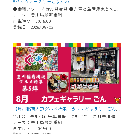
※マイページへのログインには、MyIDが必
8/3～ウィークリーとよかわ
要となります。
●番組アワード 奨励賞受賞 ●児童と生産農家との会食会 ●豊川コール・アカデミー ●消防・防災に関するお知らせ「熱中症予防」ほか
テーマ：豊川局最新番組
※MyIDとは、CCNet Web TVを含むCCNetの
再生時間：00:15:00
各種サービスをご利用頂くためのIDです。
登録日：2026/08/03
IDはお客様が使っているメールアドレス
で設定できます。
（GmailやYahooなどのフリーメールアドレ
スでも作成可能です）
※マイページへのログイン・MyIDの新規登
録は
こちら
から
※CCNetアプリをご利用中の方は引き続き
ご視聴いただけます。
＜メンテナンス情報＞
CCNetWebTVのリニューアルにともないメ
【豊川稲荷周辺グルメ特集・カフェギャラリーごん】Cちゃんのぐるめポケット
11月の「豊川稲荷午年開帳」にむけて、毎月豊川稲荷周辺のグルメを紹介します！ 今回は狐のグッズや縁起物を展示＆販売している古民家カフェ！自慢のお狐ぜんざいやお狐メニューが食べられます♪
ンテナンス作業を予定しています。
テーマ：豊川局最新番組
再生時間：00:15:00
日時 9/24 9:30～16:30