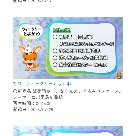
登録日：2026/07/31
作業の間は、CCNetWebTVの画面が「メン
テナンス中」になり、ご利用いただけませ
ん。
ご不便をおかけいたしますが、ご了承の程
よろしくお願いいたします。
7/27～ウィークリーとよかわ
〇新商品 販売開始！いなりんぬいぐるみペンケース 〇足立歌謡 歌謡発表会 〇桜ヶ丘ミュージアム美術展 〇総合保健センター OPEN
テーマ：豊川局最新番組
再生時間：00:15:00
登録日：2026/07/28